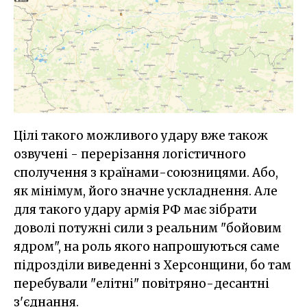
Цілі такого можливого удару вже також
озвучені - перерізання логістичного
сполучення з країнами-союзницями. Або,
як мінімум, його значне ускладнення. Але
для такого удару армія РФ має зібрати
доволі потужні сили з реальним "бойовим
ядром", на роль якого напрошуються саме
підрозділи виведенні з Херсонщини, бо там
перебували "елітні" повітряно-десантні
з'єднання.