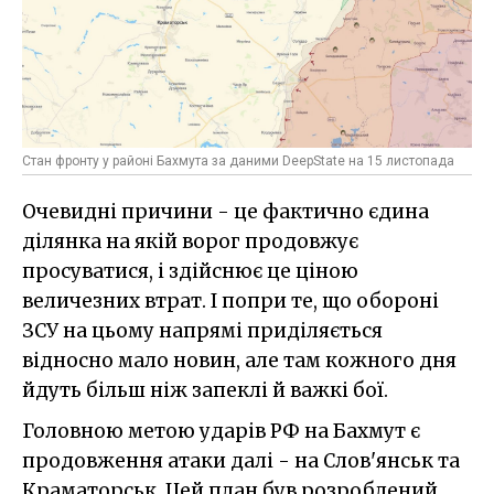
Стан фронту у районі Бахмута за даними DeepState на 15 листопада
Очевидні причини - це фактично єдина
ділянка на якій ворог продовжує
просуватися, і здійснює це ціною
величезних втрат. І попри те, що обороні
ЗСУ на цьому напрямі приділяється
відносно мало новин, але там кожного дня
йдуть більш ніж запеклі й важкі бої.
Головною метою ударів РФ на Бахмут є
продовження атаки далі - на Слов'янськ та
Краматорськ. Цей план був розроблений