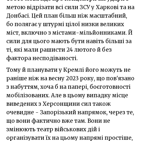
метою відрізати всі сили ЗСУ у Харкові та на
Донбасі. Цей план більш ніж масштабний,
бо полягає у штурмі цілої низки великих
міст, включно з містами-мільйонниками. Й
сили для цього мають бути навіть більші за
ті, які мали рашисти 24 лютого й без
фактора несподіваності.
Тому й планувати у Кремлі його можуть не
раніше ніж на весну 2023 року, що пов'язано
з набуттям, хоча б на папері, боєготовності
мобілізованих. Але в цьому випадку місце
виведених з Херсонщини сил також
очевидне - Запорізький напрямок, через те,
що вони фактично вже там. Вони не
змінюють театр військових дій і
організувати їх на цьому напрямі простіше,