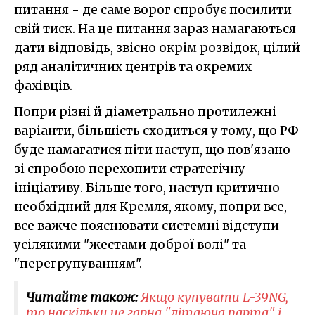
питання - де саме ворог спробує посилити
свій тиск. На це питання зараз намагаються
дати відповідь, звісно окрім розвідок, цілий
ряд аналітичних центрів та окремих
фахівців.
Попри різні й діаметрально протилежні
варіанти, більшість сходиться у тому, що РФ
буде намагатися піти наступ, що пов'язано
зі спробою перехопити стратегічну
ініціативу. Більше того, наступ критично
необхідний для Кремля, якому, попри все,
все важче пояснювати системні відступи
усілякими "жестами доброї волі" та
"перегрупуванням".
Читайте також:
Якщо купувати L-39NG,
то наскільки це гарна "літаюча парта" і