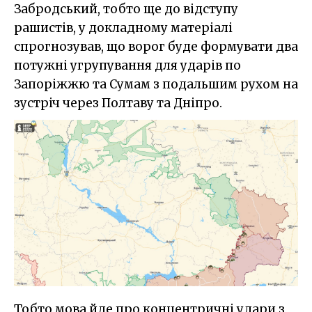
Забродський, тобто ще до відступу
рашистів, у докладному матеріалі
спрогнозував, що ворог буде формувати два
потужні угрупування для ударів по
Запоріжжю та Сумам з подальшим рухом на
зустріч через Полтаву та Дніпро.
Тобто мова йде про концентричні удари з