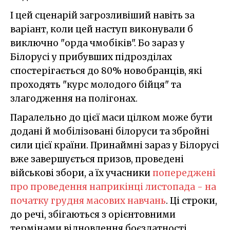
І цей сценарій загрозливіший навіть за
варіант, коли цей наступ виконували б
виключно "орда чмобіків". Бо зараз у
Білорусі у прибувших підрозділах
спостерігається до 80% новобранців, які
проходять "курс молодого бійця" та
злагодження на полігонах.
Паралельно до цієї маси цілком може бути
додані й мобілізовані білоруси та збройні
сили цієї країни. Принаймні зараз у Білорусі
вже завершується призов, проведені
військові збори, а їх учасники
попереджені
про проведення наприкінці листопада - на
початку грудня масових навчань
. Ці строки,
до речі, збігаються з орієнтовними
термінами відновлення боєздатності