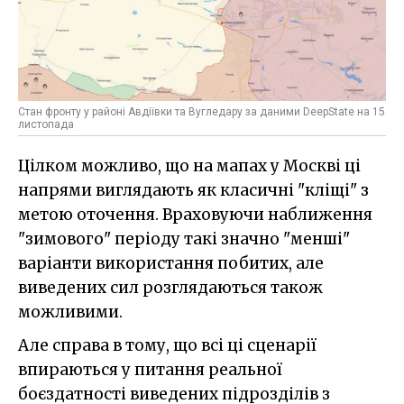
Стан фронту у районі Авдіївки та Вугледару за даними DeepState на 15
листопада
Цілком можливо, що на мапах у Москві ці
напрями виглядають як класичні "кліщі" з
метою оточення. Враховуючи наближення
"зимового" періоду такі значно "менші"
варіанти використання побитих, але
виведених сил розглядаються також
можливими.
Але справа в тому, що всі ці сценарії
впираються у питання реальної
боєздатності виведених підрозділів з