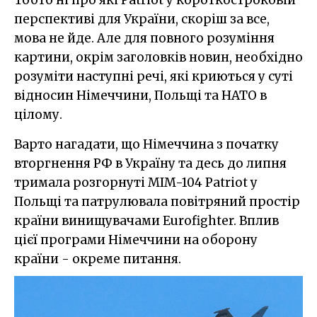
Тобто ні про які Patriot у короткостроковій
перспективі для України, скоріш за все,
мова не йде. Але для повного розуміння
картини, окрім заголовків новин, необхідно
розуміти наступні речі, які криються у суті
відносин Німеччини, Польщі та НАТО в
цілому.
Варто нагадати, що Німеччина з початку
вторгнення РФ в Україну та десь до липня
тримала розгорнуті MIM-104 Patriot у
Польщі та патрулювала повітряний простір
країни винищувачами Eurofighter. Вплив
цієї програми Німеччини на оборону
країни - окреме питання.