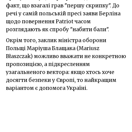
факт, що взагалі грав "першу скрипку". До
речі у самій польській пресі заяви Берліна
щодо повернення Patriot часом
розглядають як спробу "набити бали".
Окрім того, заклик міністра оборони
Польщі Маріуша Блащака (Mariusz
Błaszczak) можливо вважати не конкретною
пропозицією, а підкресленням
узагальненого вектора: якщо хтось хоче
досягти безпеки у Європі, то найкращим
варіантом є допомога Україні.