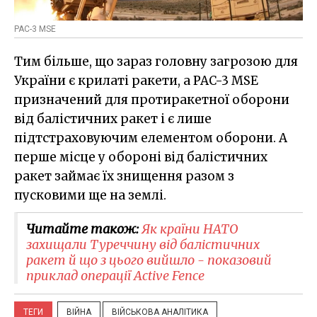
PAC-3 MSE
Тим більше, що зараз головну загрозою для
України є крилаті ракети, а PAC-3 MSE
призначений для протиракетної оборони
від балістичних ракет і є лише
підтстраховуючим елементом оборони. А
перше місце у обороні від балістичних
ракет займає їх знищення разом з
пусковими ще на землі.
Читайте також:
Як країни НАТО
захищали Туреччину від балістичних
ракет й що з цього вийшло - показовий
приклад операції Active Fence
ТЕГИ
ВІЙНА
ВІЙСЬКОВА АНАЛІТИКА