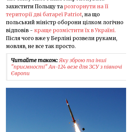
захистити Польщу та
розгорнути на її
території дві батареї Patriot
, на що
польський міністр оборони цілком логічно
відповів -
краще розмістити їх в Україні.
Після чого вже у Берліні розвели руками,
мовляв, не все так просто.
Читайте також:
Яку зброю та інші
"приємності" Ан-124 везе для ЗСУ з півночі
Європи