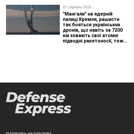
07 серпень 2026
"Мангали" на ядерній
палиці Кремля, рашисти
так бояться українських
дронів, що навіть за 7200
км ховають свої атомні
підводні ракетоносії, тож
що видно з космосу
підпишись на розсилку