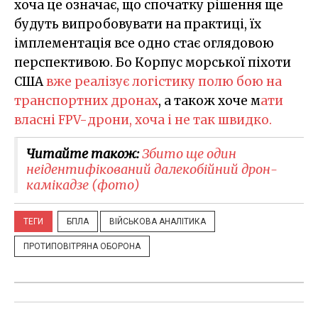
хоча це означає, що спочатку рішення ще
будуть випробовувати на практиці, їх
імплементація все одно стає оглядовою
перспективою. Бо Корпус морської піхоти
США
вже реалізує логістику полю бою на
транспортних дронах
, а також хоче м
ати
власні FPV-дрони, хоча і не так швидко.
Читайте також:
Збито ще один
неідентифікований далекобійний дрон-
камікадзе (фото)
ТЕГИ
БПЛА
ВІЙСЬКОВА АНАЛІТИКА
ПРОТИПОВІТРЯНА ОБОРОНА