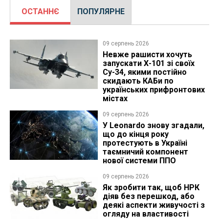
ОСТАННЄ
ПОПУЛЯРНЕ
09 серпень 2026
Невже рашисти хочуть
запускати Х-101 зі своїх
Су-34, якими постійно
скидають КАБи по
українських прифронтових
містах
09 серпень 2026
У Leonardo знову згадали,
що до кінця року
протестують в Україні
таємничий компонент
нової системи ППО
09 серпень 2026
Як зробити так, щоб НРК
діяв без перешкод, або
деякі аспекти живучості з
огляду на властивості