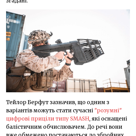
згадані.
Тейлор Берфут зазначив, що одним з
варіантів можуть стати сучасні
"розумні"
цифрові приціли типу SMASH
, які оснащені
балістичним обчислювачем. До речі вони
вже обмежено постачаються до збройних