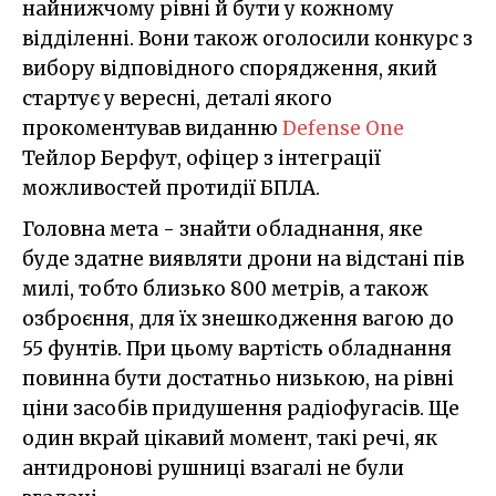
найнижчому рівні й бути у кожному
відділенні. Вони також оголосили конкурс з
вибору відповідного спорядження, який
стартує у вересні, деталі якого
прокоментував виданню
Defense One
Тейлор Берфут, офіцер з інтеграції
можливостей протидії БПЛА.
Головна мета - знайти обладнання, яке
буде здатне виявляти дрони на відстані пів
милі, тобто близько 800 метрів, а також
озброєння, для їх знешкодження вагою до
55 фунтів. При цьому вартість обладнання
повинна бути достатньо низькою, на рівні
ціни засобів придушення радіофугасів. Ще
один вкрай цікавий момент, такі речі, як
антидронові рушниці взагалі не були