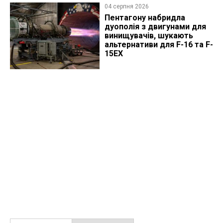
04 серпня 2026
Пентагону набридла
дуополія з двигунами для
винищувачів, шукають
альтернативи для F-16 та F-
15EX