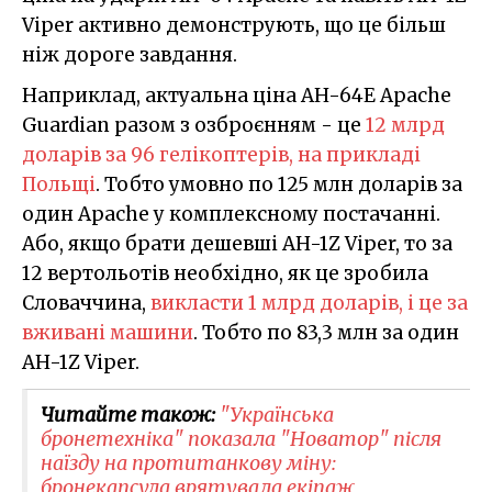
Viper активно демонструють, що це більш
ніж дороге завдання.
Наприклад, актуальна ціна AH-64E Apache
Guardian разом з озброєнням - це
12 млрд
доларів за 96 гелікоптерів, на прикладі
Польщі
. Тобто умовно по 125 млн доларів за
один Apache у комплексному постачанні.
Або, якщо брати дешевші AH-1Z Viper, то за
12 вертольотів необхідно, як це зробила
Словаччина,
викласти 1 млрд доларів, і це за
вживані машини
. Тобто по 83,3 млн за один
AH-1Z Viper.
Читайте також:
"Українська
бронетехніка" показала "Новатор" після
наїзду на протитанкову міну:
бронекапсула врятувала екіпаж