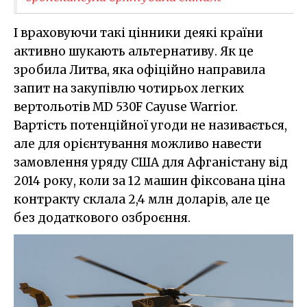
І враховуючи такі цінники деякі країни
активно шукають альтернативу. Як це
зробила Литва, яка офіційно направила
запит на закупівлю чотирьох легких
вертольотів MD 530F Cayuse Warrior.
Вартість потенційної угоди не називається,
але для орієнтування можливо навести
замовлення уряду США для Афганістану від
2014 року, коли за 12 машин фіксована ціна
контракту склала 2,4 млн доларів, але це
без додаткового озброєння.