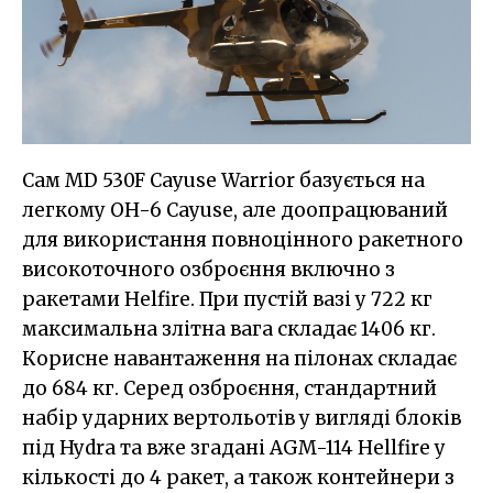
Сам MD 530F Cayuse Warrior базується на
легкому OH-6 Cayuse, але доопрацюваний
для використання повноцінного ракетного
високоточного озброєння включно з
ракетами Helfire. При пустій вазі у 722 кг
максимальна злітна вага складає 1406 кг.
Корисне навантаження на пілонах складає
до 684 кг. Серед озброєння, стандартний
набір ударних вертольотів у вигляді блоків
під Hydra та вже згадані AGM-114 Hellfire у
кількості до 4 ракет, а також контейнери з