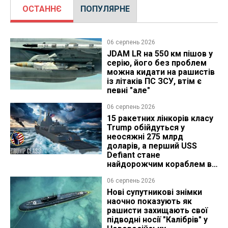
ОСТАННЄ
ПОПУЛЯРНЕ
06 серпень 2026
JDAM LR на 550 км пішов у
серію, його без проблем
можна кидати на рашистів
із літаків ПС ЗСУ, втім є
певні "але"
06 серпень 2026
15 ракетних лінкорів класу
Trump обійдуться у
неосяжні 275 млрд
доларів, а перший USS
Defiant стане
найдорожчим кораблем в
історії
06 серпень 2026
Нові супутникові знімки
наочно показують як
рашисти захищають свої
підводні носії "Калібрів" у