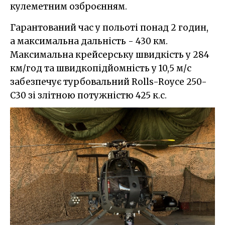
кулеметним озброєнням.
Гарантований час у польоті понад 2 годин,
а максимальна дальність - 430 км.
Максимальна крейсерську швидкість у 284
км/год та швидкопідйомність у 10,5 м/с
забезпечує турбовальний Rolls-Royce 250-
C30 зі злітною потужністю 425 к.с.