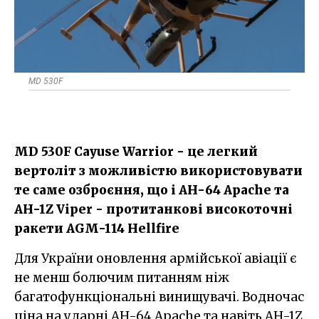
MD 530F
MD 530F Cayuse Warrior - це легкий
вертоліт з можливістю використовувати
те саме озброєння, що і AH-64 Apache та
AH-1Z Viper - протитанкові високоточні
ракети AGM-114 Hellfire
Для України оновлення армійської авіації є
не менш болючим питанням ніж
багатофункціональні винищувачі. Водночас
ціна на ударні AH-64 Apache та навіть AH-1Z