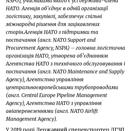
NSPO), учасниками якого є усі держави-члени
НАТО. Агенція об'єднує в одній організації
логістику, закупівлі, забезпечує спільні
міжнародні рішення для зацікавлених
сторін.
Агенція НАТО з підтримки та
постачання (англ. NATO Support and
Procurement Agency, NSPA) – головна логістична
організація НАТО, утворена об'єднанням
Агентства НАТО з технічного обслуговування і
постачання (англ. NATO Maintenance and Supply
Agency), Агентства управління
центральноєвропейськими трубопроводами
(англ. Central Europe Pipeline Management
Agency), Агентства НАТО з управління
авіаперевезеннями (англ. NATO Airlift
Management Agency).
У 2019 році Державний спецекспортер ДГЗП