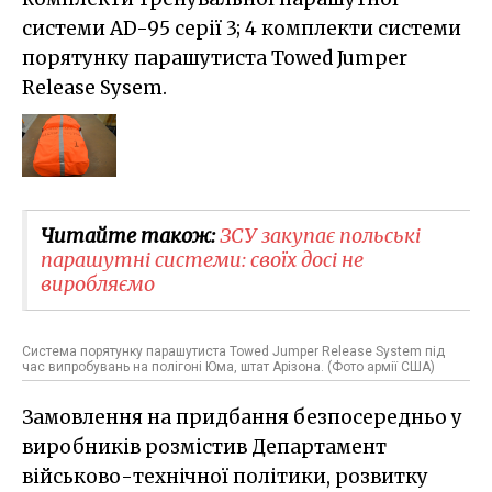
системи АD-95 серії 3; 4 комплекти системи
порятунку парашутиста Towed Jumper
Release Sysem.
Читайте також:
ЗСУ закупає польські
парашутні системи: своїх досі не
виробляємо
Система порятунку парашутиста Towed Jumper Release System під
час випробувань на полігоні Юма, штат Арізона. (Фото армії США)
Замовлення на придбання безпосередньо у
виробників розмістив Департамент
військово-технічної політики, розвитку