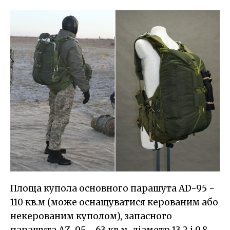
Площа купола основного парашута AD-95 -
110 кв.м (може оснащуватися керованим або
некерованим куполом), запасного
парашута AZ-95 - 63 кв.м, діаметр 13,2 і 9,8