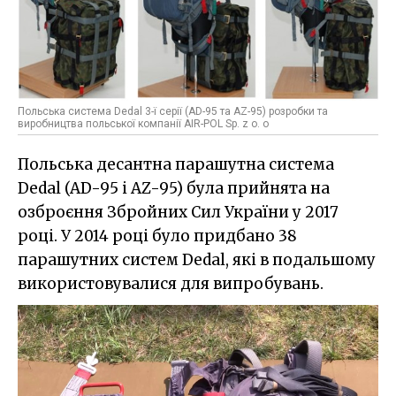
Польська система Dedal 3-ї серії (АD-95 та АZ-95) розробки та
виробництва польської компанії AIR-POL Sp. z o. o
Польська десантна парашутна система
Dedal (AD-95 і AZ-95) була прийнята на
озброєння Збройних Сил України у 2017
році. У 2014 році було придбано 38
парашутних систем Dedal, які в подальшому
використовувалися для випробувань.