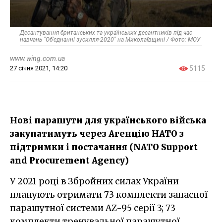
Десантування британських та українських десантників під час
навчань "Об'єднанні зусилля-2020" на Миколаївщині / Фото: МОУ
www.wing.com.ua
27 січня 2021, 14:20
5115
Нові парашути для українського війська
закупатимуть через Агенцію НАТО з
підтримки і постачання (NATO Support
and Procurement Agency)
У 2021 році в Збройних силах України
планують отримати 73 комплекти запасної
парашутної системи АZ-95 серії 3; 73
комплекти тренувальної парашутної