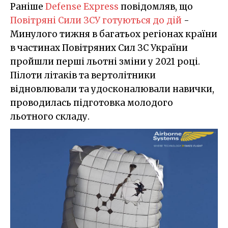
Раніше
Defense Express
повідомляв, що
Повітряні Сили ЗСУ готуються до дій
-
Минулого тижня в багатьох регіонах країни
в частинах Повітряних Сил ЗС України
пройшли перші льотні зміни у 2021 році.
Пілоти літаків та вертолітники
відновлювали та удосконалювали навички,
проводилась підготовка молодого
льотного складу.