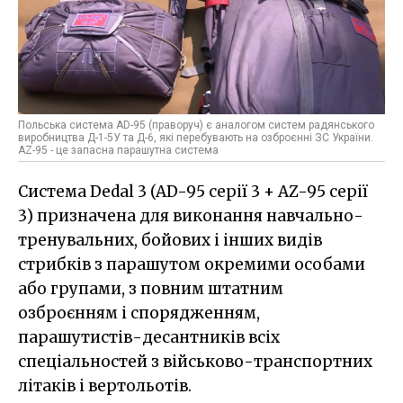
Польська система АD-95 (праворуч) є аналогом систем радянського
виробництва Д-1-5У та Д-6, які перебувають на озброєнні ЗС України.
AZ-95 - це запасна парашутна система
Система Dedal 3 (AD-95 серії 3 + AZ-95 серії
3) призначена для виконання навчально-
тренувальних, бойових і інших видів
стрибків з парашутом окремими особами
або групами, з повним штатним
озброєнням і спорядженням,
парашутистів-десантників всіх
спеціальностей з військово-транспортних
літаків і вертольотів.