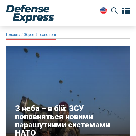
Головна
Зброя & Технології
З неба – в бій: ЗСУ
поповняться новими
парашутними системами
НАТО