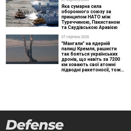
Яка сумарна сила
оборонного союзу за
принципом НАТО між
Туреччиною, Пакистаном
та Саудівською Аравією
07 серпень 2026
"Мангали" на ядерній
палиці Кремля, рашисти
так бояться українських
дронів, що навіть за 7200
км ховають свої атомні
підводні ракетоносії, тож
що видно з космосу