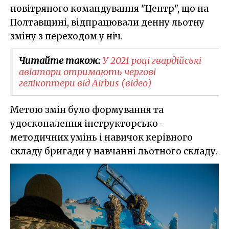
повітряного командування "Центр", що на
Полтавщині, відпрацювали денну льотну
зміну з переходом у ніч.
Читайте також:
У 2021 році гвардійські
авіатори отримають чергові
гелікоптери від Airbus (відео)
Метою змін було формування та
удосконалення інструкторсько-
методичних умінь і навичок керівного
складу бригади у навчанні льотного складу.