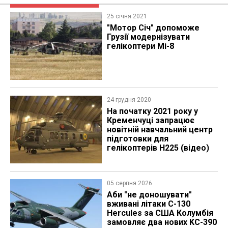
25 січня 2021
"Мотор Січ" допоможе
Грузії модернізувати
гелікоптери Мі-8
24 грудня 2020
На початку 2021 року у
Кременчуці запрацює
новітній навчальний центр
підготовки для
гелікоптерів H225 (відео)
05 серпня 2026
Аби "не доношувати"
вживані літаки C-130
Hercules за США Колумбія
замовляє два нових KC-390