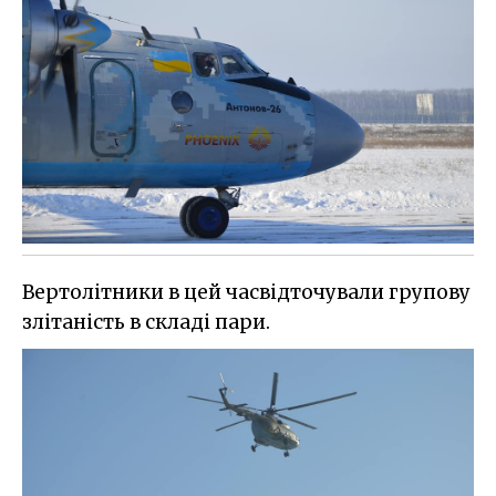
Вертолітники в цей часвідточували групову
злітаність в складі пари.