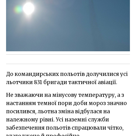
До командирських польотів долучилися усі
льотчики 831 бригади тактичної авіації.
Не зважаючи на мінусову температуру, а з
настанням темної пори доби мороз значно
посилився, льотна зміна відбулася на
належному рівні. Усі наземні служби
забезпечення польотів спрацювали чітко,
злагоджено й професійно.