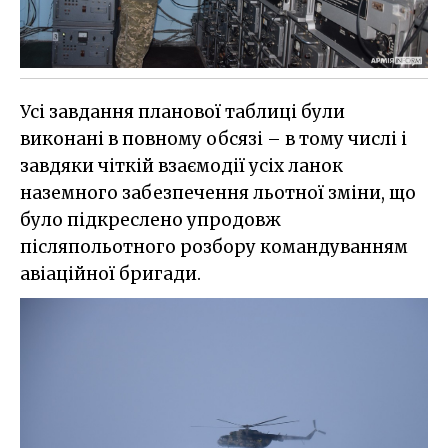
Усі завдання планової таблиці були
виконані в повному обсязі – в тому числі і
завдяки чіткій взаємодії усіх ланок
наземного забезпечення льотної зміни, що
було підкреслено упродовж
післяпольотного розбору командуванням
авіаційної бригади.