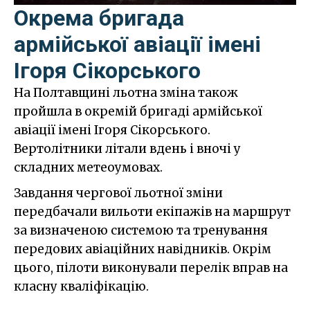
Окрема бригада
армійської авіації імені
Ігоря Сікорського
На Полтавщині льотна зміна також
пройшла в окремій бригаді армійської
авіації імені Ігоря Сікорського.
Вертолітники літали вдень і вночі у
складних метеоумовах.
Завдання чергової льотної зміни
передбачали вильоти екіпажів на маршрут
за визначеною системою та тренування
передових авіаційних навідників. Окрім
цього, пілоти виконували перелік вправ на
класну кваліфікацію.