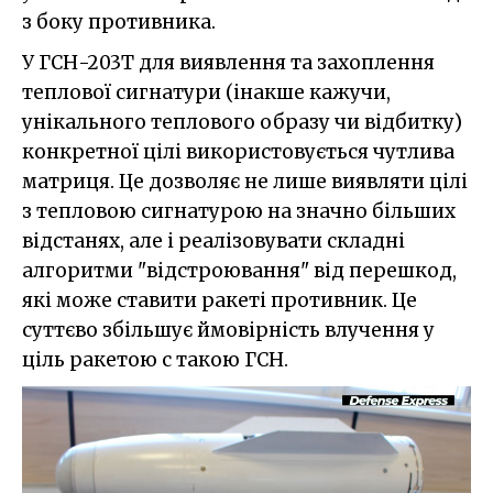
з боку противника.
У ГСН-203Т для виявлення та захоплення
теплової сигнатури (інакше кажучи,
унікального теплового образу чи відбитку)
конкретної цілі використовується чутлива
матриця. Це дозволяє не лише виявляти цілі
з тепловою сигнатурою на значно більших
відстанях, але і реалізовувати складні
алгоритми "відстроювання" від перешкод,
які може ставити ракеті противник. Це
суттєво збільшує ймовірність влучення у
ціль ракетою с такою ГСН.