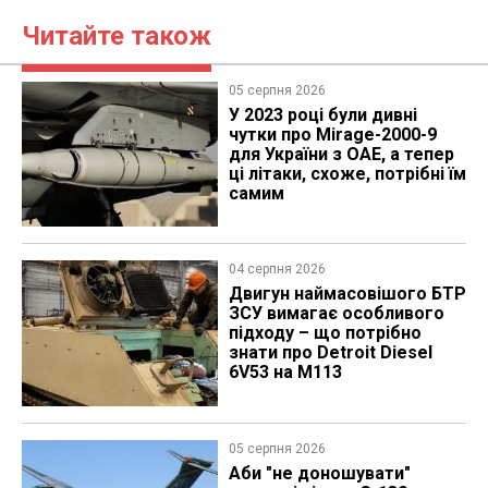
Читайте також
05 серпня 2026
У 2023 році були дивні
чутки про Mirage-2000-9
для України з ОАЕ, а тепер
ці літаки, схоже, потрібні їм
самим
04 серпня 2026
​Двигун наймасовішого БТР
ЗСУ вимагає особливого
підходу – що потрібно
знати про Detroit Diesel
6V53 на M113
05 серпня 2026
Аби "не доношувати"