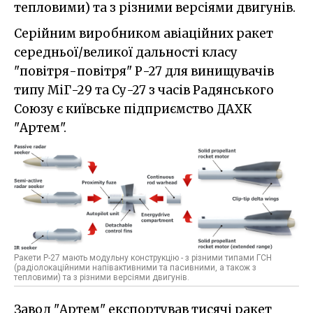
тепловими) та з різними версіями двигунів.
Серійним виробником авіаційних ракет
середньої/великої дальності класу
"повітря-повітря" Р-27 для винищувачів
типу МіГ-29 та Су-27 з часів Радянського
Союзу є київське підприємство ДАХК
"Артем".
Ракети Р-27 мають модульну конструкцію - з різними типами ГСН
(радіолокаційними напівактивними та пасивними, а також з
тепловими) та з різними версіями двигунів.
Завод "Артем" експортував тисячі ракет