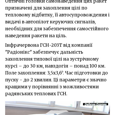
Оптичні головки самонаведення цих ракет
призначені для захоплення цілі по
тепловому відбитку, її автосупровождения і
видачі в автопілот керуючих сигналів,
необхідних для забезпечення самостійного
наведення ракети на ціль.
Інфрачервона ГСН-203Т від компанії
"Радіонікс" забезпечує дальність
захоплення типової цілі на зустрічному
курсі – до 30 км, навздогін – понад 100 км.
Поле захоплення: 3,5x3,6°. Час підготовки до
пуску - до 2 хвилин. Ці параметри є значно
кращими у порівнянні з можливостями
радянських теплових ГСН.