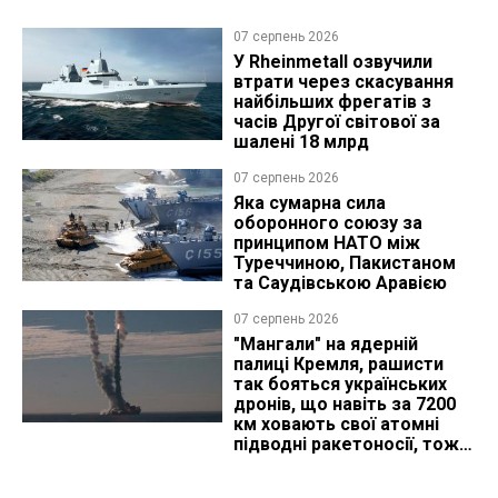
07 серпень 2026
У Rheinmetall озвучили
втрати через скасування
найбільших фрегатів з
часів Другої світової за
шалені 18 млрд
07 серпень 2026
Яка сумарна сила
оборонного союзу за
принципом НАТО між
Туреччиною, Пакистаном
та Саудівською Аравією
07 серпень 2026
"Мангали" на ядерній
палиці Кремля, рашисти
так бояться українських
дронів, що навіть за 7200
км ховають свої атомні
підводні ракетоносії, тож
що видно з космосу