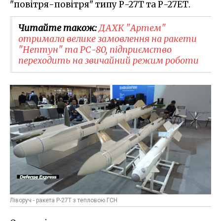
"повітря-повітря" типу Р-27Т та Р-27ЕТ.
Читайте також:
ДАХК "Артем"
отримала велике замовлення на ракети
"Нептун" та РС-80, підприємство
переходить на звичайний режим роботи
Ліворуч - ракета Р-27Т з тепловою ГСН