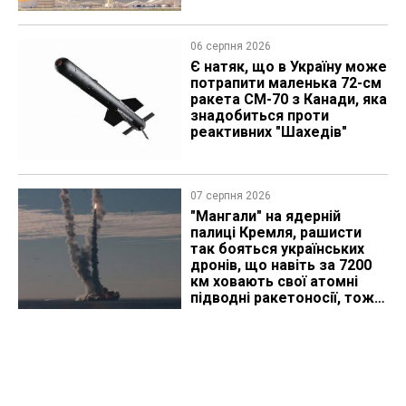
06 серпня 2026
Є натяк, що в Україну може
потрапити маленька 72-см
ракета CM-70 з Канади, яка
знадобиться проти
реактивних "Шахедів"
07 серпня 2026
"Мангали" на ядерній
палиці Кремля, рашисти
так бояться українських
дронів, що навіть за 7200
км ховають свої атомні
підводні ракетоносії, тож
що видно з космосу