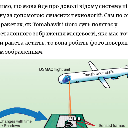
чимо, що мова йде про доволі відому систему п
у за допомогою сучасних технологій. Сам по с
ракетах, як Tomahawk і його суть полягає у
 еталонного зображення місцевості, яке має то
и ракета летить, то вона робить фото поверхн
им зображенням.