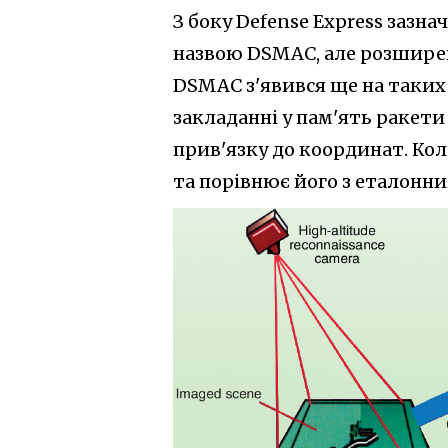
З боку Defense Express зазна
назвою DSMAC, але розширен
DSMAC з'явився ще на таких 
закладанні у пам'ять ракети
прив'язку до координат. Кол
та порівнює його з еталонн