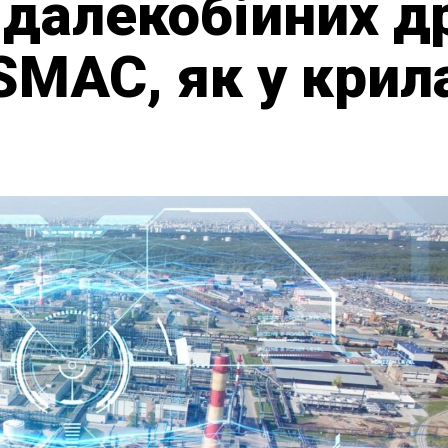
 далекобійних др
SMAC, як у крил