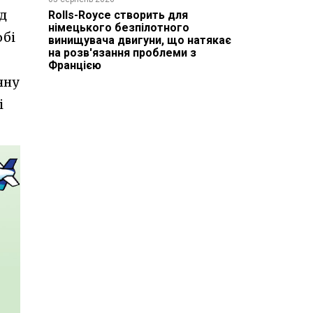
ід
Rolls-Royce створить для
німецького безпілотного
обі
винищувача двигуни, що натякає
на розв'язання проблеми з
Францією
чну
і