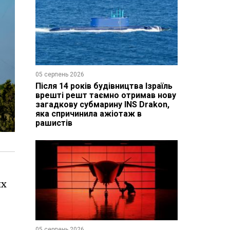
05 серпень 2026
Після 14 років будівництва Ізраїль
врешті решт таємно отримав нову
загадкову субмарину INS Drakon,
яка спричинила ажіотаж в
рашистів
их
05 серпень 2026