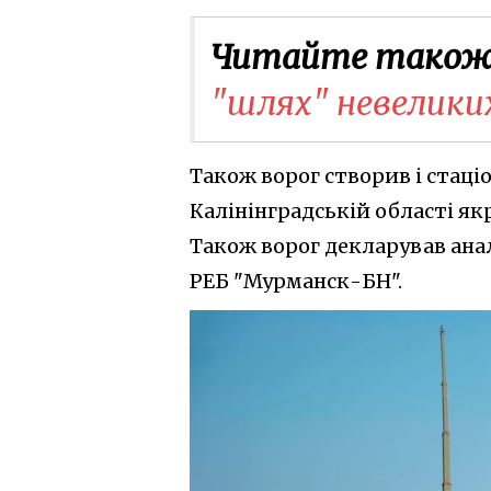
Читайте також
"шлях" невеликих
Також ворог створив і стаці
Калінінградській області я
Також ворог декларував ана
РЕБ "Мурманск-БН".