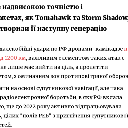
з надвисокою точністю і
акетах, як Tomahawk та Storm Shadow
створили її наступну генерацію
 далекобійні удари по РФ дронами-камікадзе
н
д 1200 км
, важливим елементом таких атак є
н не лише має вийти на ціль, а пролетіти
ом, з оминанням зон протиповітряної оборон
и на основі супутникової навігації, але така
 радіоелектронної боротьби, в яку РФ вклала
о, ще до 2022 року активно відпрацьовувала
, цілих "полів РЕБ" з пригнічення супутниково
стей.