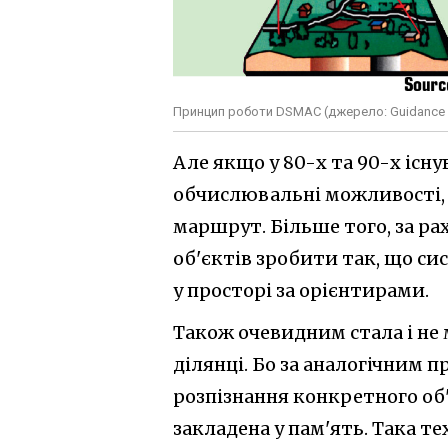
Принцип роботи DSMAC (джерело: Guidance an
Але якщо у 80-х та 90-х існ
обчислювальні можливості,
маршрут. Більше того, за ра
об'єктів зробити так, що си
у просторі за орієнтирами.
Також очевидним стала і не
ділянці. Бо за аналогічним
розпізнання конкретного об'
закладена у пам'ять. Така те