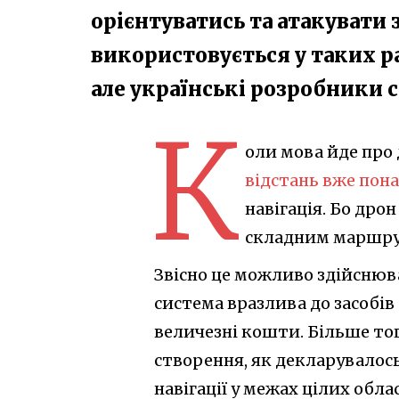
орієнтуватись та атакувати 
використовується у таких р
але українські розробники 
К
оли мова йде про
відстань вже пона
навігація. Бо дро
складним маршрут
Звісно це можливо здійснюват
система вразлива до засобів
величезні кошти. Більше тог
створення, як декларувалось
навігації у межах цілих обла