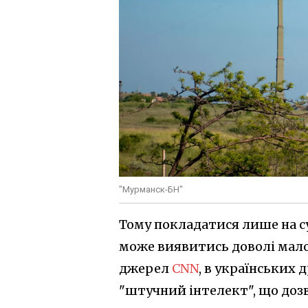
"Мурманск-БН"
Тому покладатися лише на с
може виявитись доволі мало
джерел
CNN
, в українських 
"штучний інтелект", що дозв