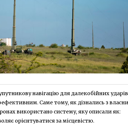
упутникову навігацію для далекобійних ударів
ефективним. Саме тому, як дізнались з власн
дронах використано систему, яку описали як:
оляє орієнтуватися за місцевістю.