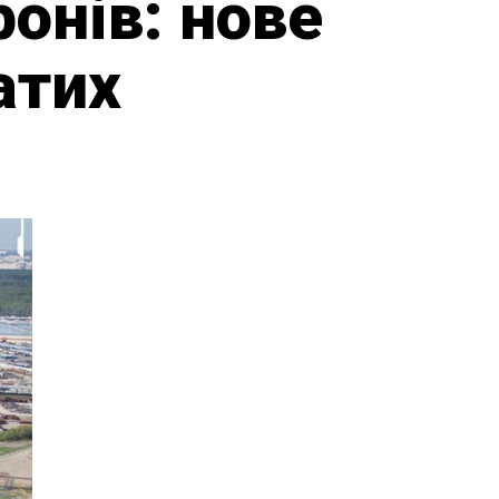
онів: нове
атих