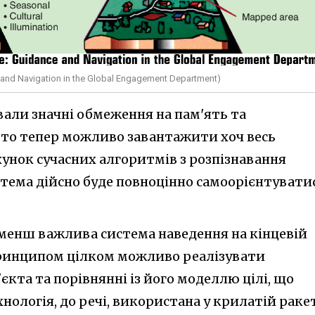
d Navigation in the Global Engagement Department)
ували значні обмеження на пам'ять та
 то тепер можливо завантажити хоч весь
хунок сучасних алгоритмів з розпізнавання
стема дійсно буде повноцінно самоорієнтувати
 менш важлива система наведення на кінцевій
 принципом цілком можливо реалізувати
єкта та порівнянні із його моделлю цілі, що
хнологія, до речі, використана у крилатій раке