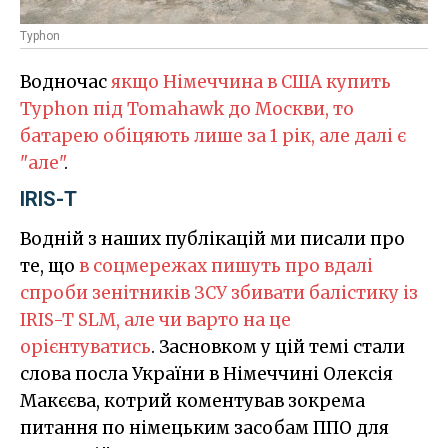
Typhon
Водночас
якщо Німеччина в США купить
Typhon під Tomahawk до Москви, то
батарею обіцяють лише за 1 рік, але далі є
"але"
.
IRIS-T
Водній з наших публікацій ми писали про
те, що
в соцмережах пишуть про вдалі
спроби зенітників ЗСУ збивати балістику із
IRIS-T SLM, але чи варто на це
орієнтуватись
. Засновком у цій темі стали
слова посла України в Німеччині Олексія
Макєєва, котрий коментував зокрема
питання по німецьким засобам ППО для