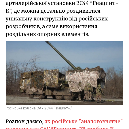
артилерійської установки 2С44 "Гиацинт-
К", де можна детально роздивитися
унікальну конструкцію від російських
розробників, а саме використання
роздільних опорних елементів.
Російська колісна САУ 2C44 "Гиацинт-К"
Розповідаємо,
як російське "аналоговнєтне"