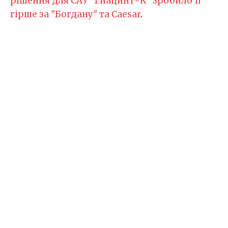
рішення для САУ "Гиацинт-К" зробило її
гірше за "Богдану" та Caesar
.