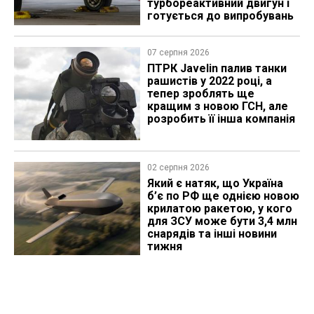
турбореактивний двигун і
готується до випробувань
07 серпня 2026
ПТРК Javelin палив танки
рашистів у 2022 році, а
тепер зроблять ще
кращим з новою ГСН, але
розробить її інша компанія
02 серпня 2026
Який є натяк, що Україна
б’є по РФ ще однією новою
крилатою ракетою, у кого
для ЗСУ може бути 3,4 млн
снарядів та інші новини
тижня