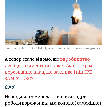
Пуск ракети Aster 30 з SAMP/T, ілюстративне фото з відкритих джерел
А тепер стало відомо, що
виробництво
дефіцитних зенітних ракет Aster в 5 раз
перевищило план, що важливо і під ЗРК
SAMP/T в ЗСУ
.
САУ
Нещодавно у мережі зʼявилися кадри
роботи ворожої 152-мм колісної самохідної