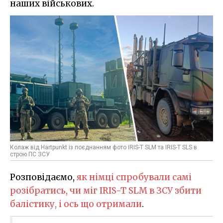
наших військових.
Колаж від Hartpunkt із поєднанням фото IRIS-T SLM та IRIS-T SLS в
строю ПС ЗСУ
Розповідаємо,
як німці спробували самі
розібратись, чи міг IRIS-T SLM в ЗСУ збити
балістику, і ось що отримали
.