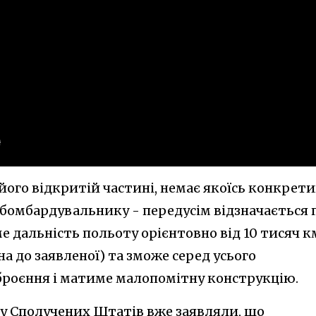
у його відкритій частині, немає якоїсь конкрет
бомбардувальнику - передусім відзначається 
е дальність польоту орієнтовно від 10 тисяч к
 до заявленої) та зможе серед усього
роєння і матиме малопомітну конструкцію.
 у Сполучених Штатів вже заявляли, що