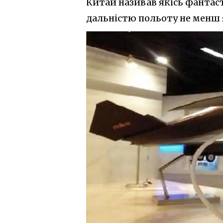
Китай називав якісь фантас
дальністю польоту не менш я