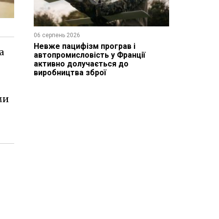
06 серпень 2026
Невже пацифізм програв і
а
автопромисловість у Франції
активно долучається до
виробництва зброї
ми