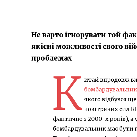
Не варто ігнорувати той фак
якісні можливості свого вій
проблемах
К
итай впродовж вж
бомбардувальнико
якого відбувся ще
повітряних сил КН
фактично з 2000-х років), а 
бомбардувальник має бути п