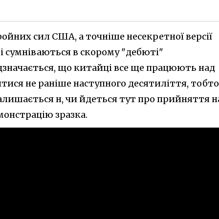
бройних сил США, а точніше несекретної версії
ві сумніваються в скорому "дебюті"
дзначається, що китайці все ще працюють над
тися не раніше наступного десятиліття, тобто
 залишається н, чи йдеться тут про прийняття н
монстрацію зразка.