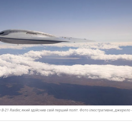
21 Raider, який здійснив свій перший політ. Фото ілюстративне, джерело -