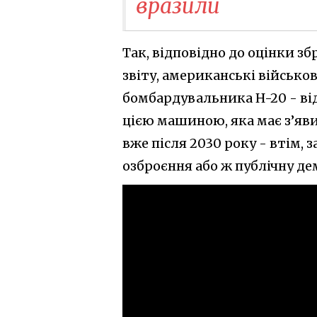
вразили
Так, відповідно до оцінки з
звіту, американські військо
бомбардувальника H-20 - ві
цією машиною, яка має з’яви
вже після 2030 року - втім,
озброєння або ж публічну де