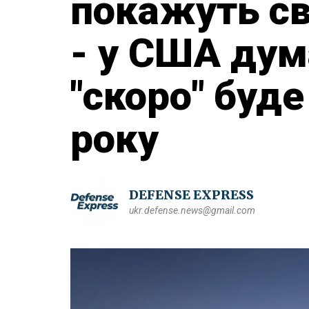
покажуть св
- у США ду
"скоро" буд
року
DEFENSE EXPRESS
ukr.defense.news@gmail.com