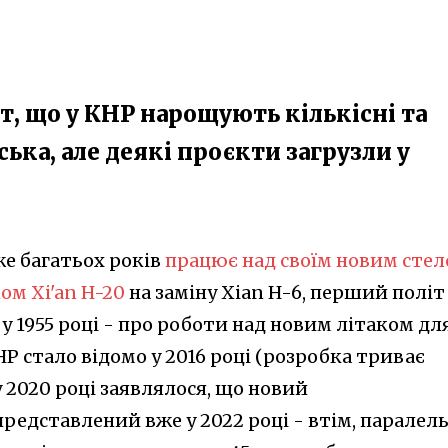
т, що у КНР нарощують кількісні та
ська, але деякі проєкти загрузли у
е багатьох років
працює над своїм новим стел
м Xi'an H-20
на заміну Xian H-6, перший політ
 у 1955 році - про роботи над новим літаком дл
Р стало відомо у 2016 році (розробка триває
у 2020 році заявлялося, що новий
редставлений вже у 2022 році - втім, паралел