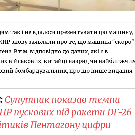
ям так і не вдалося презентувати цю машину, 
 КНР знову заявляли про те, що машина "скоро"
на. Втім, відповідно до даних, які є в
их військових, китайці навряд чи найближчи
новий бомбардувальник, про що пише видання
:
Супутник показав темпи
НР пускових під ракети DF-26
літиків Пентагону цифри