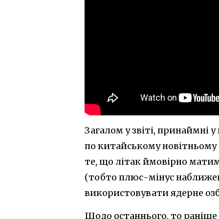
Загалом у звіті, принаймні 
по китайському новітньому 
те, що літак ймовірно матим
(тобто плюс-мінус наближена
використовувати ядерне озб
Щодо останнього, то раніше