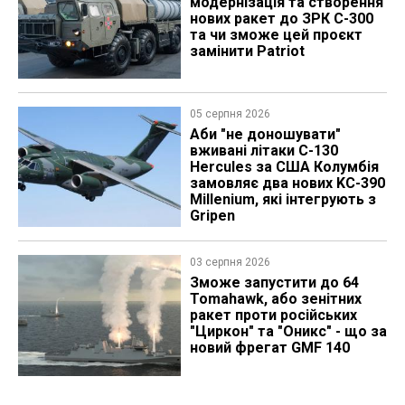
модернізація та створення
нових ракет до ЗРК С-300
та чи зможе цей проєкт
замінити Patriot
05 серпня 2026
Аби "не доношувати"
вживані літаки C-130
Hercules за США Колумбія
замовляє два нових KC-390
Millenium, які інтегрують з
Gripen
03 серпня 2026
Зможе запустити до 64
Tomahawk, або зенітних
ракет проти російських
"Циркон" та "Оникс" - що за
новий фрегат GMF 140