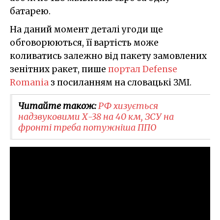
батарею.
На даний момент деталі угоди ще
обговорюються, її вартість може
коливатись залежно від пакету замовлених
зенітних ракет, пише
портал Defense
Romania
з посиланням на словацькі ЗМІ.
Читайте також:
РФ хизується
надзвуковими Х-38 на 40 км, ЗСУ на
фронті треба потужніша ППО