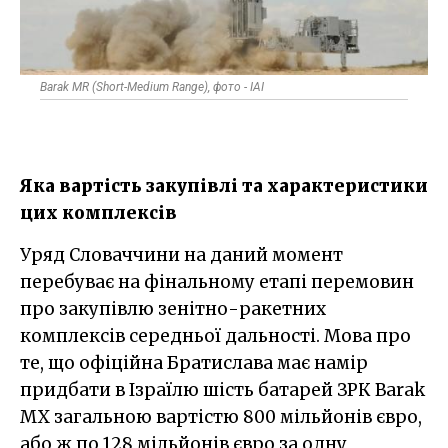
Barak MR (Short-Medium Range), фото - IAI
Яка вартість закупівлі та характеристики
цих комплексів
Уряд Словаччини на даний момент
перебуває на фінальному етапі перемовин
про закупівлю зенітно-ракетних
комплексів середньої дальності. Мова про
те, що офіційна Братислава має намір
придбати в Ізраїлю шість батарей ЗРК Barak
MX загальною вартістю 800 мільйонів євро,
або ж по 128 мільйонів євро за одну