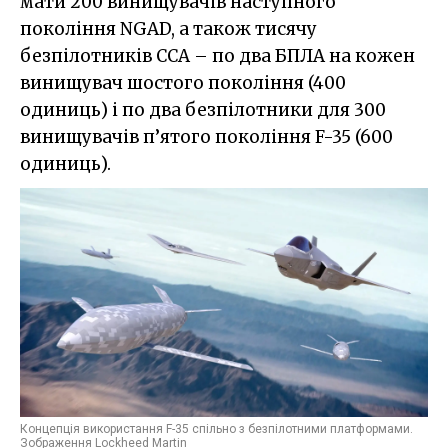
мати 200 винищувачів наступного
покоління NGAD, а також тисячу
безпілотників CCA – по два БПЛА на кожен
винищувач шостого покоління (400
одиниць) і по два безпілотники для 300
винищувачів п’ятого покоління F-35 (600
одиниць).
Концепція використання F-35 спільно з безпілотними платформами.
Зображення Lockheed Martin