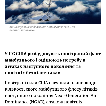
Концептуальне зображення винищувача NGAD та
паливозаправника
У ПС США розбудовують повітряний флот
майбутнього і оцінюють потребу в
літаках наступного покоління та
новітніх безпілотниках
Повітряні сили США озвучили плани щодо
кількості свого майбутнього флоту літаків
наступного покоління Next-Generation Air
Dominance (NGAD), а також новітніх