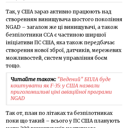
Так, у США зараз активно працюють над
створенням винищувача шостого покоління
NGAD – загалом же ці винищувачі, а також
безпілотники CCA є частиною ширшої
ініціативи ПС США, яка також передбачає
створення нової зброї, датчиків, мережевих
можливостей, систем управління боєм
тощо.
Читайте також:
"Ведений" БПЛА буде
коштувати як F-35: у США назвали
приголомшливі ціні авіаційної програми
NGAD
Так от, план по літаках та безпілотниках
поки що такий – всього у ПС США планують