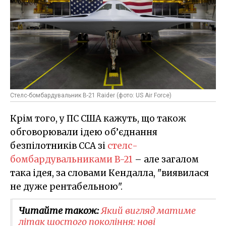
Стелс-бомбардувальник B-21 Raider (фото: US Air Force)
Крім того, у ПС США кажуть, що також
обговорювали ідею об’єднання
безпілотників CCA зі
стелс-
бомбардувальниками B-21
– але загалом
така ідея, за словами Кендалла, "виявилася
не дуже рентабельною".
Читайте також:
Який вигляд матиме
літак шостого покоління: нові