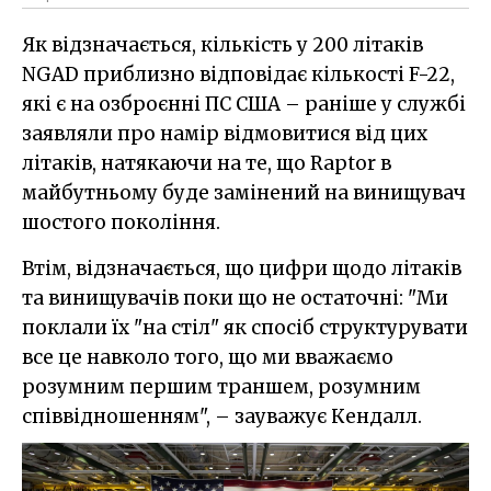
Як відзначається, кількість у 200 літаків
NGAD приблизно відповідає кількості F-22,
які є на озброєнні ПС США – раніше у службі
заявляли про намір відмовитися від цих
літаків, натякаючи на те, що Raptor в
майбутньому буде замінений на винищувач
шостого покоління.
Втім, відзначається, що цифри щодо літаків
та винищувачів поки що не остаточні: "Ми
поклали їх "на стіл" як спосіб структурувати
все це навколо того, що ми вважаємо
розумним першим траншем, розумним
співвідношенням", – зауважує Кендалл.