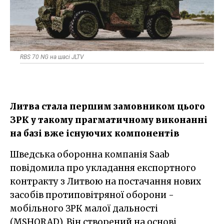
RBS 70 NG на шасі JLTV
Литва стала першим замовником цього
ЗРК у такому прагматичному виконанні
на базі вже існуючих компонентів
Шведська оборонна компанія Saab
повідомила про укладання експортного
контракту з Литвою на постачання нових
засобів протиповітряної оборони -
мобільного ЗРК малої дальності
(MSHORAD). Він створений на основі