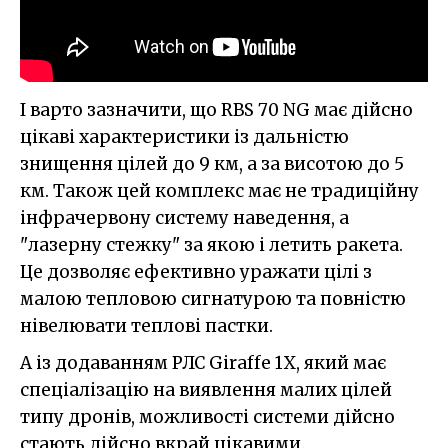
І варто зазначити, що RBS 70 NG має дійсно
цікаві характеристики із дальністю
знищення цілей до 9 км, а за висотою до 5
км. Також цей комплекс має не традиційну
інфрачервону систему наведення, а
"лазерну стежку" за якою і летить ракета.
Це дозволяє ефективно уражати цілі з
малою тепловою сигнатурою та повністю
нівелювати теплові пастки.
А із додаванням РЛС Giraffe 1X, який має
спеціалізацію на виявлення малих цілей
типу дронів, можливості системи дійсно
стають дійсно вкрай цікавими.