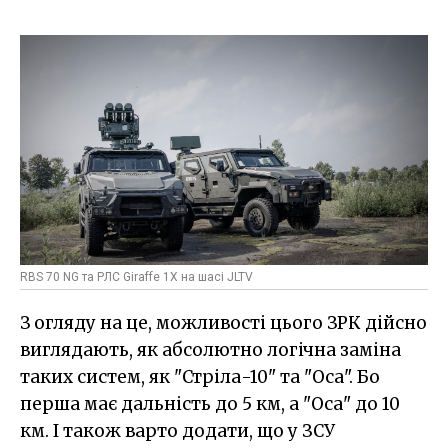
RBS 70 NG та РЛС Giraffe 1X на шасі JLTV
З огляду на це, можливості цього ЗРК дійсно
виглядають, як абсолютно логічна заміна
таких систем, як "Стріла-10" та "Оса". Бо
перша має дальність до 5 км, а "Оса" до 10
км. І також варто додати, що у ЗСУ