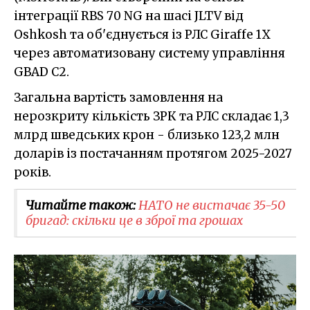
інтеграції RBS 70 NG на шасі JLTV від
Oshkosh та об'єднується із РЛС Giraffe 1X
через автоматизовану систему управління
GBAD C2.
Загальна вартість замовлення на
нерозкриту кількість ЗРК та РЛС складає 1,3
млрд шведських крон - близько 123,2 млн
доларів із постачанням протягом 2025-2027
років.
Читайте також:
НАТО не вистачає 35-50
бригад: скільки це в зброї та грошах