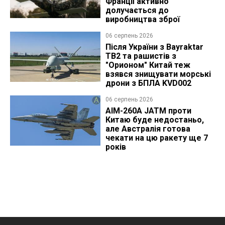
Франції активно
долучається до
виробництва зброї
06 серпень 2026
Після України з Bayraktar
TB2 та рашистів з
"Орионом" Китай теж
взявся знищувати морські
дрони з БПЛА KVD002
06 серпень 2026
AIM-260A JATM проти
Китаю буде недостаньо,
але Австралія готова
чекати на цю ракету ще 7
років