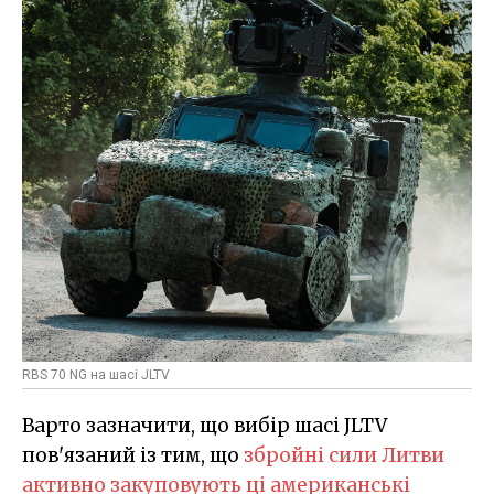
RBS 70 NG на шасі JLTV
Варто зазначити, що вибір шасі JLTV
пов'язаний із тим, що
збройні сили Литви
активно закуповують ці американські