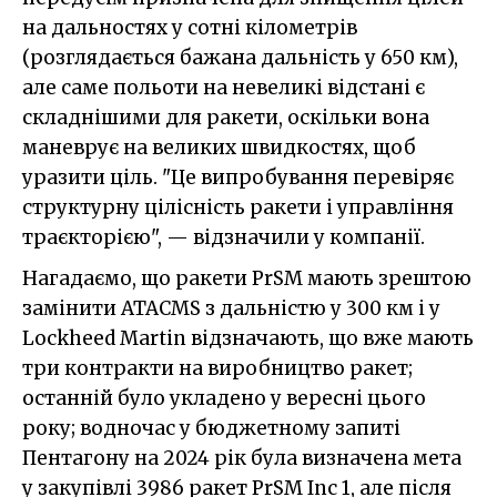
на дальностях у сотні кілометрів
(розглядається бажана дальність у 650 км),
але саме польоти на невеликі відстані є
складнішими для ракети, оскільки вона
маневрує на великих швидкостях, щоб
уразити ціль. "Це випробування перевіряє
структурну цілісність ракети і управління
траєкторією", — відзначили у компанії.
Нагадаємо, що ракети PrSM мають зрештою
замінити ATACMS з дальністю у 300 км і у
Lockheed Martin відзначають, що вже мають
три контракти на виробництво ракет;
останній було укладено у вересні цього
року; водночас у бюджетному запиті
Пентагону на 2024 рік була визначена мета
у закупівлі 3986 ракет PrSM Inc 1, але після