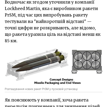
Водночас як згодом уточнили у компанії
Lockheed Martin, яка є виробником ракети
PrSM, під час цих випробувань ракету
тестували на "найкоротшій відстані" —
точні цифри не розкривають, але відомо,
що ракета уразила ціль на відстані менш як
85 км.
Розташування нових ракет PrSM у пусковій установці
Як пояснюють у компанії, хоча ракета
передусім призначена для знищення цілей