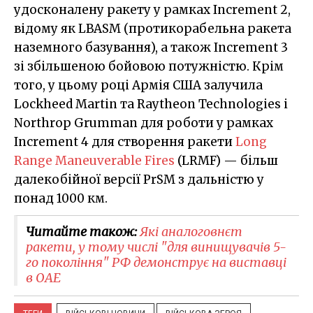
удосконалену ракету у рамках Increment 2,
відому як LBASM (протикорабельна ракета
наземного базування), а також Increment 3
зі збільшеною бойовою потужністю. Крім
того, у цьому році Армія США залучила
Lockheed Martin та Raytheon Technologies і
Northrop Grumman для роботи у рамках
Increment 4 для створення ракети
Long
Range Maneuverable Fires
(LRMF) — більш
далекобійної версії PrSM з дальністю у
понад 1000 км.
Читайте також:
Які аналоговнєт
ракети, у тому числі "для винищувачів 5-
го покоління" РФ демонструє на виставці
в ОАЕ