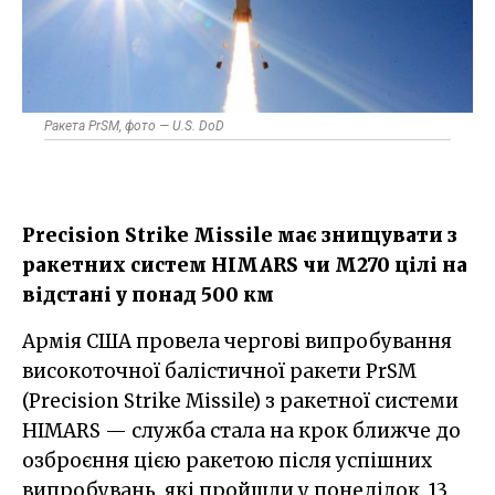
Ракета PrSM, фото — U.S. DoD
Precision Strike Missile має знищувати з
ракетних систем HIMARS чи M270 цілі на
відстані у понад 500 км
Армія США провела чергові випробування
високоточної балістичної ракети PrSM
(Precision Strike Missile) з ракетної системи
HIMARS — служба стала на крок ближче до
озброєння цією ракетою після успішних
випробувань, які пройшли у понеділок, 13