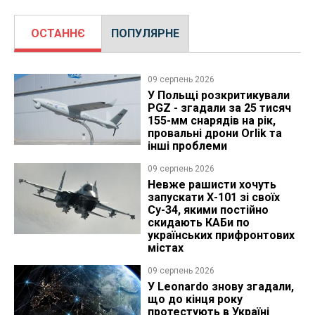
ОСТАННЄ
ПОПУЛЯРНЕ
09 серпень 2026
У Польщі розкритикували
PGZ - згадали за 25 тисяч
155-мм снарядів на рік,
провальні дрони Orlik та
інші проблеми
09 серпень 2026
Невже рашисти хочуть
запускати Х-101 зі своїх
Су-34, якими постійно
скидають КАБи по
українських прифронтових
містах
09 серпень 2026
У Leonardo знову згадали,
що до кінця року
протестують в Україні