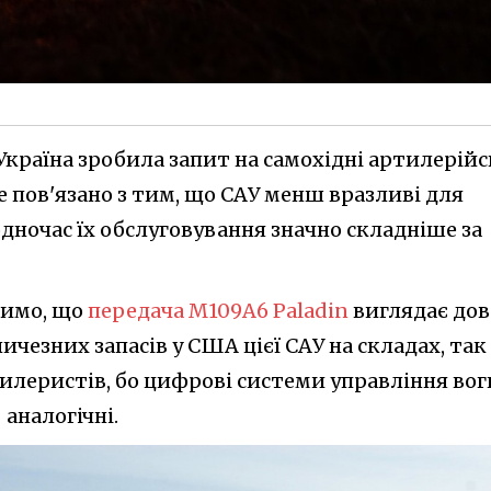
 Україна зробила запит на самохідні артилерійс
е пов'язано з тим, що САУ менш вразливі для
дночас їх обслуговування значно складніше за
ачимо, що
передача M109А6 Paladin
виглядає дов
ичезних запасів у США цієї САУ на складах, так 
леристів, бо цифрові системи управління во
 аналогічні.