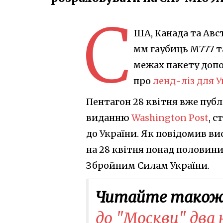
С
ША, Канада та Авс
мм гаубиць M777 та
межах пакету допо
про
ленд-ліз для 
Пентагон 28 квітня вже пуб
виданню
Washington Post
, 
до України. Як повідомив в
на 28 квітня понад половини
Збройним Силам України.
Читайте також
до "Москви" два