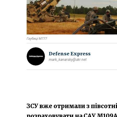
Гаубиці М777
Defense Express
mark_kanarsky@ukr.net
ЗСУ вже отримали з півсот
розраховувати на САУ M109А