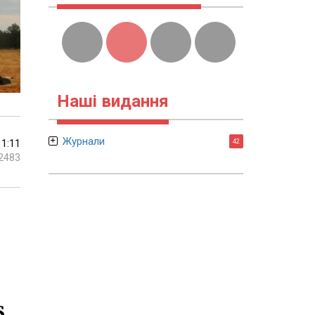
Наші видання
Журнали
11:11
42
2483
S