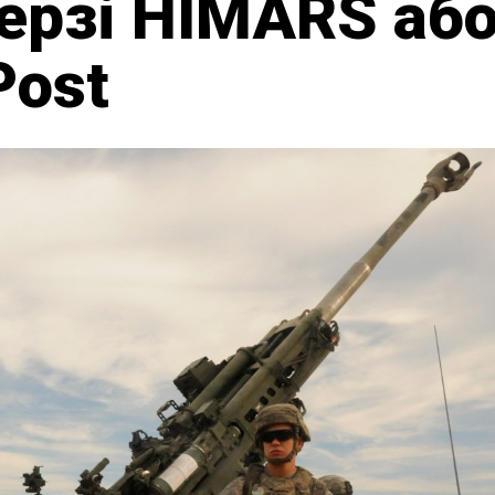
черзі HIMARS аб
Post