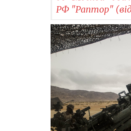
РФ "Раптор" (від