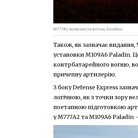
M777А2 може вести вогонь Excalibur
Також, як зазначає видання,
установки M109А6 Paladin. Ц
контрбатарейного вогню, во
причепну артилерію.
З боку Defense Express зазн
логічною, як з точки зору вел
поетапною підготовкою арти
у M777А2 та M109А6 Paladin -