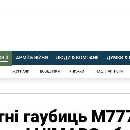
ГІЇ
АРМІЇ & ВІЙНИ
ЛЮДИ & КОМПАНІЇ
ДУМКИ & І
ЖУРНАЛИ
ДОВІДНИКИ
КНИЖКИ
НАШІ ПАРТНЕРИ
тні гаубиць М77