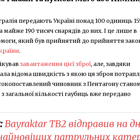
тралія передають Україні понад 100 одиниць 15
 майже 190 тисяч снарядів до них. І це лише в
моги, який був прийнятий до прийняття зако
України
.
лікував
завантаження цієї зброї
, але, завдяки
стала відома швидкість з якою ця зброя потрап
исокопоставлений чиновник з Пентагону стано
 з загальної кількості гаубиць вже передано
:
Bayraktar TB2 відправив на д
 найновіших патрульних кате