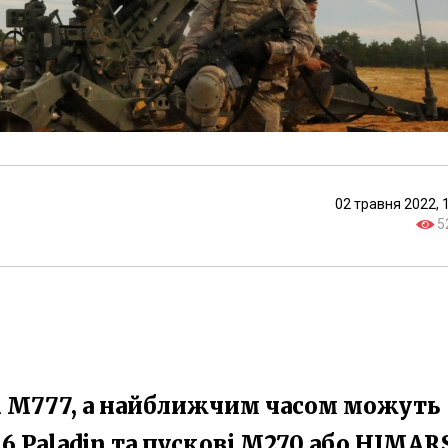
02 травня 2022, 
5
ні M777, а найближчим часом можуть
6 Paladin та пускові M270 або HIMAR