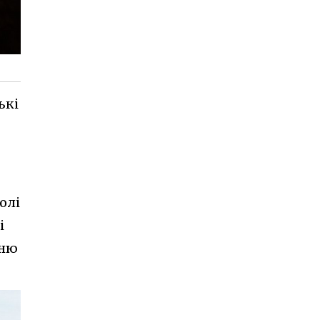
ькі
олі
і
гню