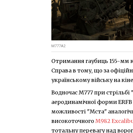
M777А2
Отримання гаубиць 155-мм к
Справа в тому, що за офіці
українському війську на кін
Водночас M777 при стрільб
аеродинамічної форми ERFB с
можливості "Мста" аналогіч
високоточного
М982 Excalib
тотальну перевагу над воро