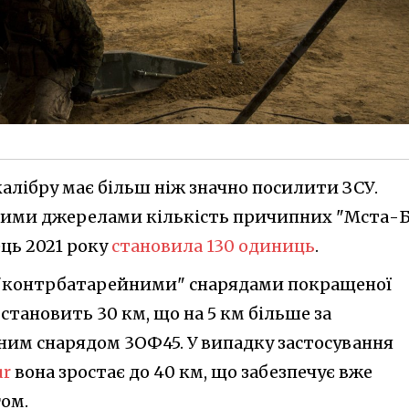
алібру має більш ніж значно посилити ЗСУ.
йними джерелами кількість причипних "Мста-Б
ець 2021 року
становила 130 одиниць
.
і "контрбатарейними" снарядами покращеної
тановить 30 км, що на 5 км більше за
ним снарядом 3ОФ45. У випадку застосування
ur
вона зростає до 40 км, що забезпечує вже
гом.