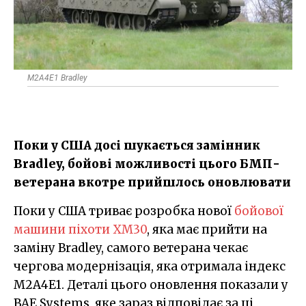
M2A4E1 Bradley
Поки у США досі шукається замінник
Bradley, бойові можливості цього БМП-
ветерана вкотре прийшлось оновлювати
Поки у США триває розробка нової
бойової
машини піхоти XM30
, яка має прийти на
заміну Bradley, самого ветерана чекає
чергова модернізація, яка отримала індекс
M2A4E1. Деталі цього оновлення показали у
BAE Systems, яке зараз відповідає за ці