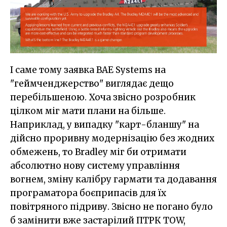
І саме тому заявка BAE Systems на
"геймченджерство" виглядає дещо
перебільшеною. Хоча звісно розробник
цілком міг мати плани на більше.
Наприклад, у випадку "карт-бланшу" на
дійсно проривну модернізацію без жодних
обмежень, то Bradley міг би отримати
абсолютно нову систему управління
вогнем, зміну калібру гармати та додавання
програматора боєприпасів для їх
повітряного підриву. Звісно не погано було
б замінити вже застарілий ПТРК TOW,