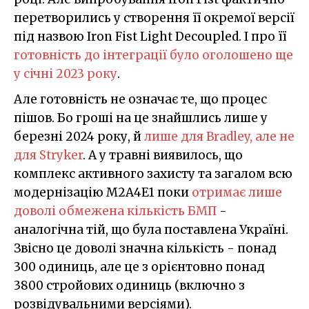
перетворились у створення її окремої версії
під назвою Iron Fist Light Decoupled. І про її
готовність до інтеграції було оголошено ще
у січні 2023 року
.
Але готовність не означає те, що процес
пішов. Бо гроші на це знайшлись лише у
березні 2024 року, й
лише для Bradley, але не
для Stryker
. А у травні виявилось, що
комплекс активного захисту та загалом всю
модернізацію M2A4E1 поки
отримає лише
доволі обмежена кількість БМП
-
аналогічна тій, що була поставлена Україні.
Звісно це доволі значна кількість - понад
300 одиниць, але це з орієнтовно понад
3800 стройових одиниць (включно з
розвідувальними версіями).