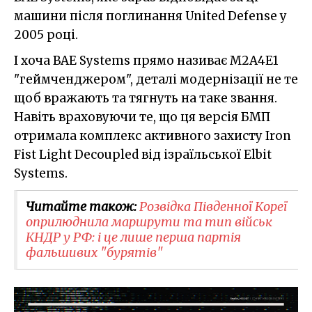
машини після поглинання United Defense у
2005 році.
І хоча BAE Systems прямо називає M2A4E1
"геймченджером", деталі модернізації не те
щоб вражають та тягнуть на таке звання.
Навіть враховуючи те, що ця версія БМП
отримала комплекс активного захисту Iron
Fist Light Decoupled від ізраїльської Elbit
Systems.
Читайте також:
Розвідка Південної Кореї
оприлюднила маршрути та тип військ
КНДР у РФ: і це лише перша партія
фальшивих "бурятів"