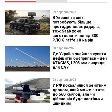
09 серпень 2026
В Україні та світі
потребують більше
протидронових радарів,
тож Saab хоче
виготовляти понад 300
РЛС Giraffe 1X на рік
08 серпень 2026
Де Україна знайшла купити
дефіцитні боєприпаси - це і
ATACMS, і 203-мм снаряди
для САУ
08 серпень 2026
У РФ похвалилися зенітним
дроном, який може літати
до 560 км/год, але чи
дійсно він буде настільки
швидким