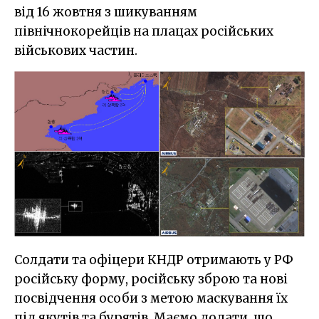
від 16 жовтня з шикуванням
північнокорейців на плацах російських
військових частин.
Солдати та офіцери КНДР отримають у РФ
російську форму, російську зброю та нові
посвідчення особи з метою маскування їх
під якутів та бурятів. Маємо додати, що