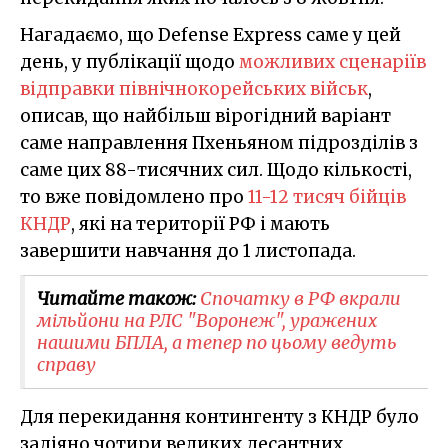
Нагадаємо, що Defense Express саме у цей
день, у публікації щодо
можливих сценаріїв
відправки північнокорейських військ
,
описав, що найбільш вірогідний варіант
саме направлення Пхеньяном підрозділів з
саме цих 88-тисячних сил. Щодо кількості,
то вже повідомлено про
11-12 тисяч бійців
КНДР
, які на території РФ і мають
завершити навчання до 1 листопада.
Читайте також:
Спочатку в РФ вкрали
мільйони на РЛС "Воронеж", уражених
нашими БПЛА, а тепер по цьому ведуть
справу
Для перекидання контингенту з КНДР було
задіяно чотири великих десантних