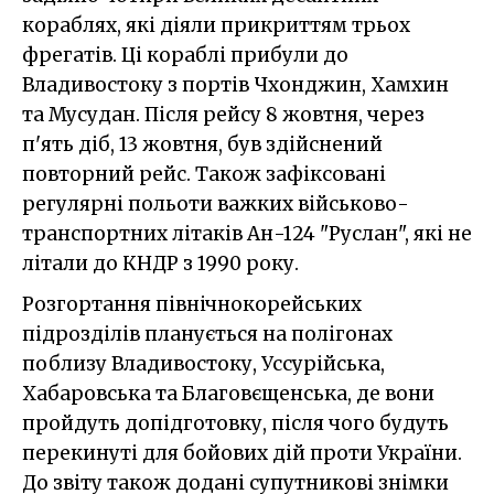
кораблях, які діяли прикриттям трьох
фрегатів. Ці кораблі прибули до
Владивостоку з портів Чхонджин, Хамхин
та Мусудан. Після рейсу 8 жовтня, через
п'ять діб, 13 жовтня, був здійснений
повторний рейс. Також зафіксовані
регулярні польоти важких військово-
транспортних літаків Ан-124 "Руслан", які не
літали до КНДР з 1990 року.
Розгортання північнокорейських
підрозділів планується на полігонах
поблизу Владивостоку, Уссурійська,
Хабаровська та Благовєщенська, де вони
пройдуть допідготовку, після чого будуть
перекинуті для бойових дій проти України.
До звіту також додані супутникові знімки