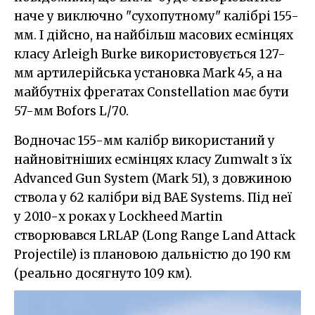
наче у виключно "сухопутному" калібрі 155-
мм. І дійсно, на найбільш масових есмінцях
класу Arleigh Burke використовується 127-
мм артилерійська установка Mark 45, а на
майбутніх фрегатах Constellation має бути
57-мм Bofors L/70.
Водночас 155-мм калібр використаний у
найновітніших есмінцях класу Zumwalt з їх
Advanced Gun System (Mark 51), з довжиною
ствола у 62 калібри від BAE Systems. Під неї
у 2010-х роках у Lockheed Martin
створювався LRLAP (Long Range Land Attack
Projectile) із плановою дальністю до 190 км
(реально досягнуто 109 км).