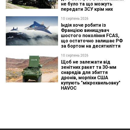
не було та що можуть
передати ЗСУ крім них
10 серпень 2026
Індія хоче робити із
Францією винищувач
шостого покоління FCAS,
що остаточно залишає РФ
за бортом на десятиліття
10 серпень 2026
Щоб не залежати від
зенітних ракет та 30-мм
снарядів для збиття
дронів, морпіхи США
купують "мікрохвильовку"
HAVOC