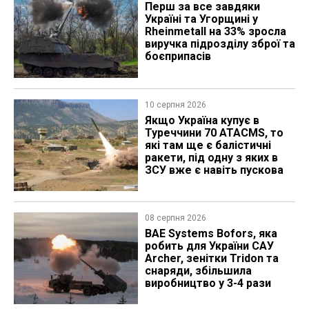
Перш за все завдяки
Україні та Угорщині у
Rheinmetall на 33% зросла
виручка підрозділу зброї та
боєприпасів
10 серпня 2026
Якщо Україна купує в
Туреччини 70 ATACMS, то
які там ще є балістичні
ракети, під одну з яких в
ЗСУ вже є навіть пускова
08 серпня 2026
BAE Systems Bofors, яка
робить для України САУ
Archer, зенітки Tridon та
снаряди, збільшила
виробництво у 3-4 рази