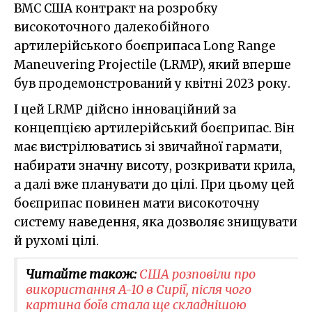
ВМС США контракт на розробку
високоточного далекобійного
артилерійського боєприпаса Long Range
Maneuvering Projectile (LRMP), який вперше
був продемонстрований у квітні 2023 року.
І цей LRMP дійсно інноваційний за
концепцією артилерійський боєприпас. Він
має вистрілюватись зі звичайної гармати,
набирати значну висоту, розкривати крила,
а далі вже планувати до цілі. При цьому цей
боєприпас повинен мати високоточну
систему наведення, яка дозволяє знищувати
й рухомі цілі.
Читайте також:
США розповіли про
використання A-10 в Сирії, після чого
картина боїв стала ще складнішою