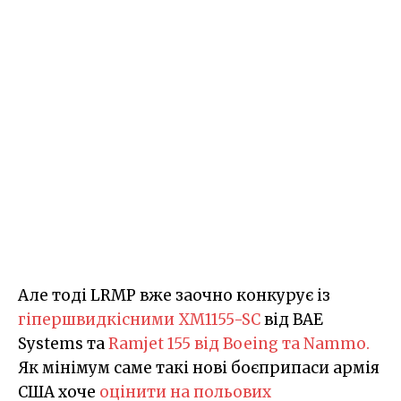
Але тоді LRMP вже заочно конкурує із
гіпершвидкісними XM1155-SC
від BAE
Systems та
Ramjet 155 від Boeing та Nammo.
Як мінімум саме такі нові боєприпаси армія
США хоче
оцінити на польових