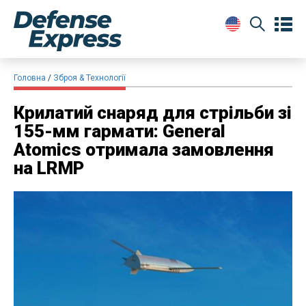
Головна
Зброя & Технології
Крилатий снаряд для стрільби зі
155-мм гармати: General
Atomics отримала замовлення
на LRMP