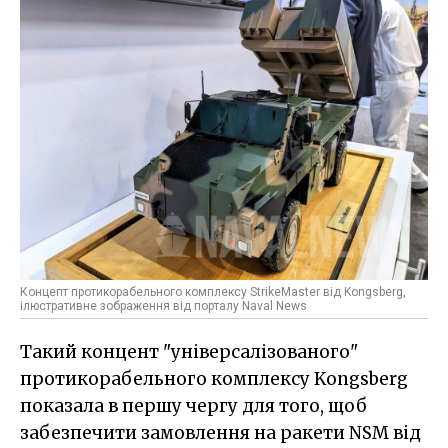
Концепт протикорабельного комплексу StrikeMaster від Kongsberg,
ілюстративне зображення від порталу Naval News
Такий концент "універсалізованого"
протикорабельного комплексу Kongsberg
показала в першу чергу для того, щоб
забезпечити замовлення на ракети NSM від