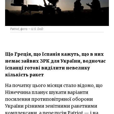
Patriot, фото — U.S. DoD
Що Греція, що Іспанія кажуть, що в них
немає зайвих ЗРК для України, водночас
іспанці готові виділити невелику
кількість ракет
На початку цього місяця стало відомо, що
Німеччина планує шукати варіанти
посилення протиповітряної оборони
України різними зенітними ракетними
комплексами, а передусім Patriot — і на