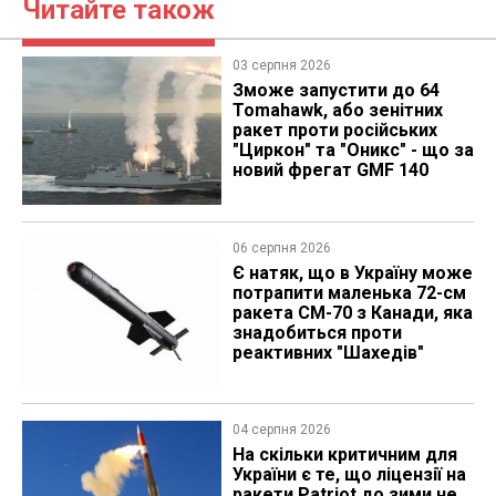
Читайте також
03 серпня 2026
Зможе запустити до 64
Tomahawk, або зенітних
ракет проти російських
"Циркон" та "Оникс" - що за
новий фрегат GMF 140
06 серпня 2026
Є натяк, що в Україну може
потрапити маленька 72-см
ракета CM-70 з Канади, яка
знадобиться проти
реактивних "Шахедів"
04 серпня 2026
На скільки критичним для
України є те, що ліцензії на
ракети Patriot до зими не