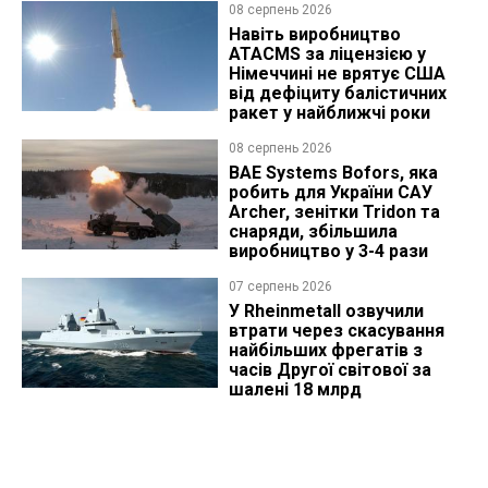
08 серпень 2026
Навіть виробництво
ATACMS за ліцензією у
Німеччині не врятує США
від дефіциту балістичних
ракет у найближчі роки
08 серпень 2026
BAE Systems Bofors, яка
робить для України САУ
Archer, зенітки Tridon та
снаряди, збільшила
виробництво у 3-4 рази
07 серпень 2026
У Rheinmetall озвучили
втрати через скасування
найбільших фрегатів з
часів Другої світової за
шалені 18 млрд