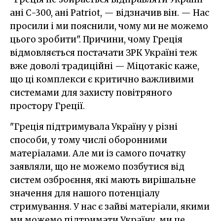
ані С-300, ані Patriot, — відзначив він. — Нас
просили і ми пояснили, чому ми не можемо
цього зробити". Причини, чому Греція
відмовляється постачати ЗРК Україні теж
вже доволі традиційні — Міцотакіс каже,
що ці комплекси є критично важливими
системами для захисту повітряного
простору Греції.
"Греція підтримувала Україну у різні
способи, у тому числі оборонними
матеріалами. Але ми із самого початку
заявляли, що не можемо позбутися від
систем озброєння, які мають вирішальне
значення для нашого потенціалу
стримування. У нас є зайві матеріали, якими
ми можемо підтримати Україну, ми це