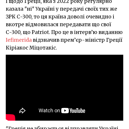
І щодо Греції, яка з 2022 року регулярно
казала "ні" Україні у передачі своїх тих же
ЗРК С-300, то ця країна доволі очевидно і
вкотре відмовилася передавати що свої
С-300, що Patriot. Про це в інтерв’ю виданню
Iefimerida
відзначив прем’єр-міністр Греції
Кіріакос Міцотакіс.
"Греція не збирається відправляти Україні