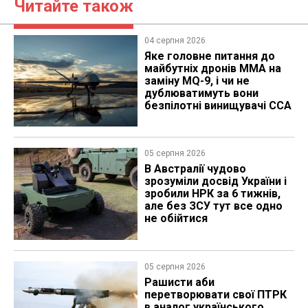
Читайте також
04 серпня 2026
Яке головне питання до
майбутніх дронів MMA на
заміну MQ-9, і чи не
дублюватимуть вони
безпілотні винищувачі CCA
05 серпня 2026
В Австралії чудово
зрозуміли досвід України і
зробили НРК за 6 тижнів,
але без ЗСУ тут все одно
не обійтися
05 серпня 2026
Рашисти аби
перетворювати свої ПТРК
в аналог українського