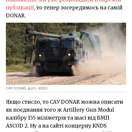
публікації
, то тепер зосередимось на самій
DONAR.
САУ DONAR, фото - KNDS
Якщо стисло, то САУ DONAR можна описати
як поєднання того ж Artillery Gun Modul
калібру 155 міліметрів та шасі від БМП
ASCOD 2. Ну а на сайті концерну KNDS