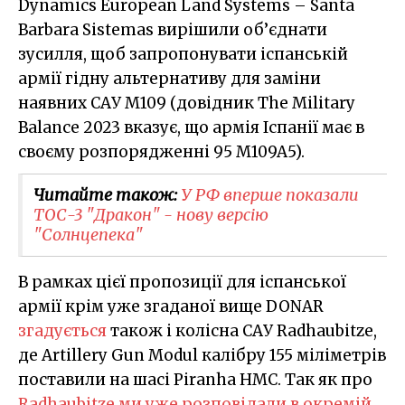
Dynamics European Land Systems – Santa
Barbara Sistemas вирішили об’єднати
зусилля, щоб запропонувати іспанській
армії гідну альтернативу для заміни
наявних САУ M109 (довідник The Military
Balance 2023 вказує, що армія Іспанії має в
своєму розпорядженні 95 M109A5).
Читайте також:
У РФ вперше показали
ТОС-3 "Дракон" - нову версію
"Солнцепека"
В рамках цієї пропозиції для іспанської
армії крім уже згаданої вище DONAR
згадується
також і колісна САУ Radhaubitze,
де Artillery Gun Modul калібру 155 міліметрів
поставили на шасі Piranha HMC. Так як про
Radhaubitze ми уже розповідали в окремій