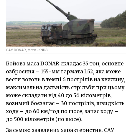
САУ DONAR, фото - KNDS
Бойова маса DONAR складає 35 тон, основне
озброєння – 155-мм гармата L52, яка може
вести вогонь в темпі 6 пострілів на хвилину,
максимальна дальність стрільби при цьому
може складати від 40 до 56 кілометрів,
возимий боєзапас – 30 пострілів, швидкість
ходу – до 60 км/год по шосе, запас ходу –
до 500 кілометрів (по шосе).
За сумою заявлених характеристик, САУ