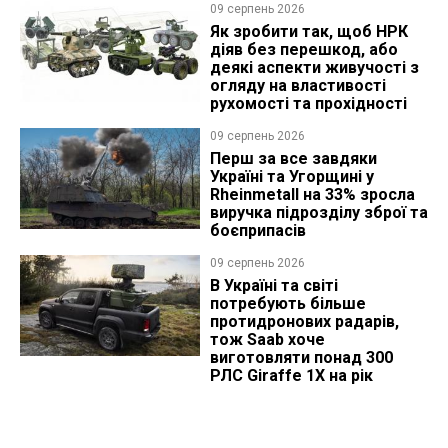
09 серпень 2026
Як зробити так, щоб НРК
діяв без перешкод, або
деякі аспекти живучості з
огляду на властивості
рухомості та прохідності
09 серпень 2026
Перш за все завдяки
Україні та Угорщині у
Rheinmetall на 33% зросла
виручка підрозділу зброї та
боєприпасів
09 серпень 2026
В Україні та світі
потребують більше
протидронових радарів,
тож Saab хоче
виготовляти понад 300
РЛС Giraffe 1X на рік