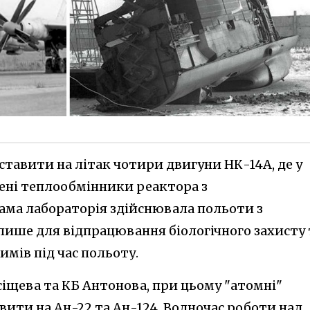
оставити на літак чотири двигуни НК-14А, де у
ені теплообмінники реактора з
ама лабораторія здійснювала польоти з
лише для відпрацювання біологічного захисту 
мів під час польоту.
іщева та КБ Антонова, при цьому "атомні"
ити на Ан-22 та Ан-124. Водночас роботи над