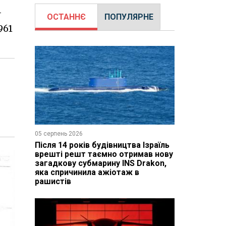
-
ОСТАННЄ
ПОПУЛЯРНЕ
961
05 серпень 2026
Після 14 років будівництва Ізраїль
врешті решт таємно отримав нову
загадкову субмарину INS Drakon,
яка спричинила ажіотаж в
рашистів