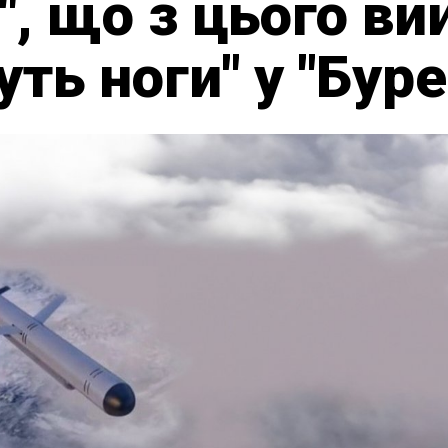
", що з цього ви
уть ноги" у "Бур