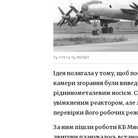
Ту-119 та Ту-95ЛАЛ
Ідея полягала у тому, щоб п
камери згорання були вивед
рідиннометалевим носієм. С
увімкненим реактором, але 
перевірки його робочих режи
За ним пішли роботи КБ Мяс
двигуни планувалось встанов