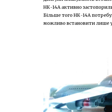
НК-14А активно застопорили
Більше того НК-14А потребу
можливо встановити лише у