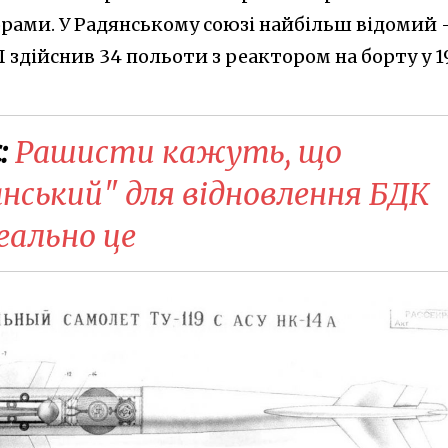
рами. У Радянському союзі найбільш відомий 
Л здійснив 34 польоти з реактором на борту у 1
:
Рашисти кажуть, що
нський" для відновлення БДК
реально це