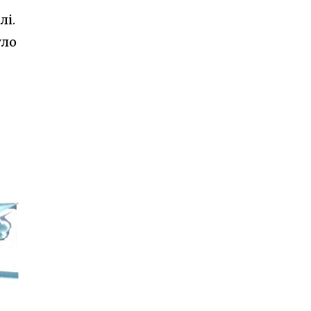
лі.
уло