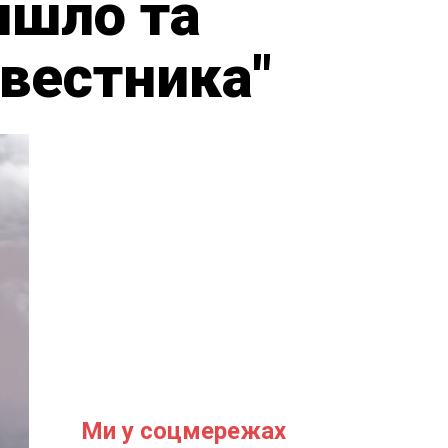
йшло та
евестника"
Ми у соцмережах