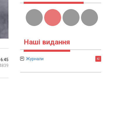
Наші видання
Журнали
16:45
42
4839