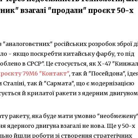
ник" взагалі "продали" проєкт 50-х
з "аналоговєтних" російських розробок зброї д
ло - якщо поскребти китайську фарбу, то під
облено в СРСР". Це стосується, як Х-47 "Кинжал
проєкту 79М6 "Контакт"
, так й "Посейдона", іде
 Сталіні, так й "Сармата", що є модернізацією
осується й крилатої ракети з ядерним двигуном
ату ракету, яка буде мати умовно "необмежену
я ядерного двигуна взагалі не нова. Ще у 50-х
льно йшли роботи зі створення стратегічних