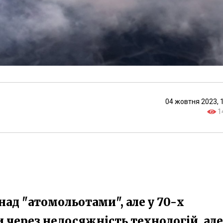
04 жовтня 2023, 
1
ад "атомольотами", але у 70-х
 через недосяжність технологій, але