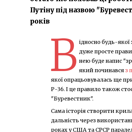
Путіну під назвою "Буревест
років
В
ідносно будь-якої 
дуже просте прави
нею буде напис "зр
який починався
з 
якої опрацьовувалась ще при
Р-36. І це правило також ст
"Буревестник".
Сама історія створити крил
дальність через використанн
роках у США та СРСР парале