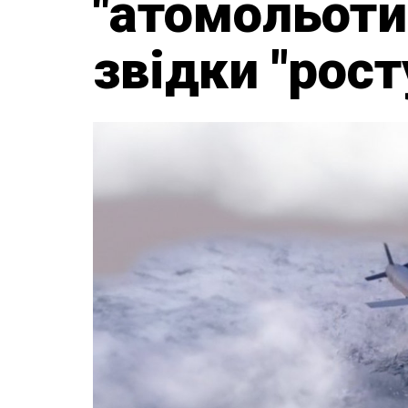
"атомольоти
звідки "рост