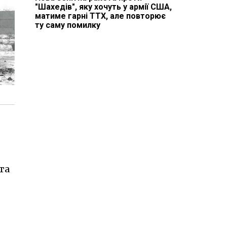
"Шахедів", яку хочуть у армії США,
матиме гарні ТТХ, але повторює
ту саму помилку
та