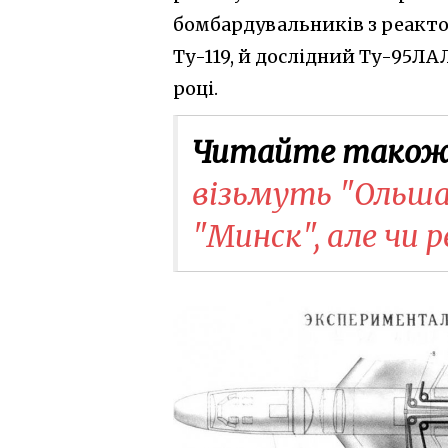
бомбардувальників з реакто
Ту-119, й дослідний Ту-95ЛА
році.
Читайте також
візьмуть "Ольша
"Минск", але чи 