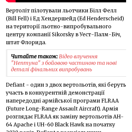
Вертоліт пілотували льотчики Білл Фелл
(Bill Fell) і Ед Хендершейд (Ed Henderscheid)
на території льотно-випробувального
центру компанії Sikorsky в Уест-Палм-Біч,
штат Флорида.
Читайте також:
Відео влучення
"Нептуна" з бойовою частиною та нові
деталі фінальних випробувань
Defiant - один з двох вертольотів, які беруть
участь в конкурентній демонстрації
напередодні армійської програми FLRAA
(Future Long-Range Assault Aircraft). Армія
розглядає FLRAA як заміну вертольотів AH-
64 Apache і UH-60 Black Hawk на початку