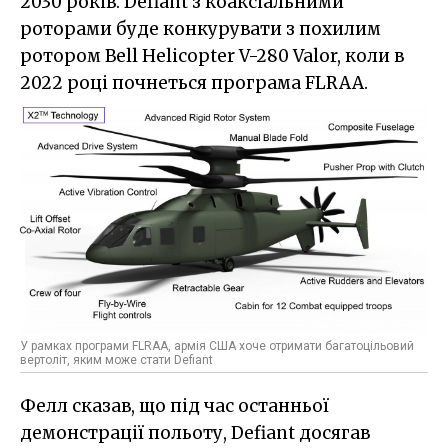
2030 років. Defiant з коаксіальними
роторами буде конкурувати з похилим
ротором Bell Helicopter V-280 Valor, коли в
2022 році почнеться програма FLRAA.
У рамках програми FLRAA, армія США хоче отримати багатоцільовий
вертоліт, яким може стати Defiant
Фелл сказав, що під час останньої
демонстрації польоту, Defiant досягав