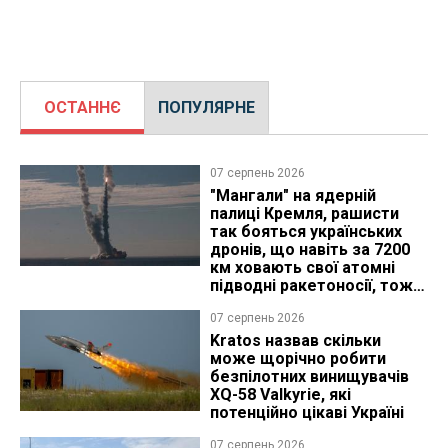
ОСТАННЄ
ПОПУЛЯРНЕ
07 серпень 2026
"Мангали" на ядерній
палиці Кремля, рашисти
так бояться українських
дронів, що навіть за 7200
км ховають свої атомні
підводні ракетоносії, тож
що видно з космосу
07 серпень 2026
Kratos назвав скільки
може щорічно робити
безпілотних винищувачів
XQ-58 Valkyrie, які
потенційно цікаві Україні
07 серпень 2026