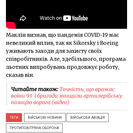
Маклін визнав, що пандемія COVID-19 має
невеликий вплив, так як Sikorsky і Boeing
уживають заходи для захисту своїх
співробітників. Але, здебільшого, програма
льотних випробувань продовжує роботу,
сказав він.
Читайте також:
Точність, що вражає:
воїни 93-ї бригади знищили артилерійську
позицію ворога (відео)
ТЕГИ
ВІЙСЬКОВІ НОВИНИ
ВІЙСЬКОВА АВІАЦІЯ
ПРОТИПОВІТРЯНА ОБОРОНА