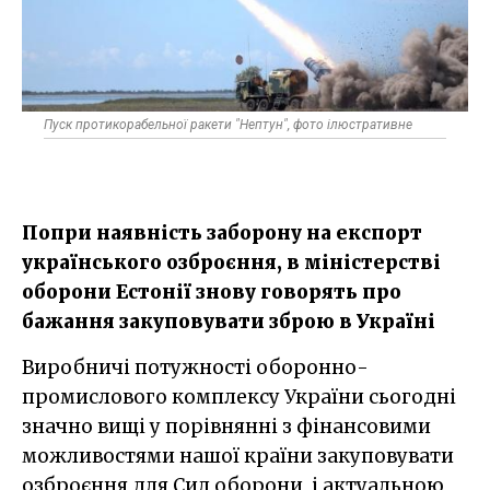
Пуск протикорабельної ракети "Нептун", фото ілюстративне
Попри наявність заборону на експорт
українського озброєння, в міністерстві
оборони Естонії знову говорять про
бажання закуповувати зброю в Україні
Виробничі потужності оборонно-
промислового комплексу України сьогодні
значно вищі у порівнянні з фінансовими
можливостями нашої країни закуповувати
озброєння для Сил оборони, і актуальною