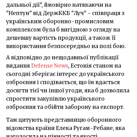
дальньої дії", ймовірно натякаючи на
"Нептун" від ДержККБ "Луч" - співпраця з
українським оборонно-промисловим
комплексом була б вигідною з огляду на
дешевшу вартість продукції, а також її
використання безпосередньо на полі бою.
А відповідно до нещодавньої публікації
видання
Defense News
, Естонія станом на
сьогодні зберігає інтерес до українського
озброєння і сподівається, що їм вдасться
досягти тієї чи іншої угоди, яка б дозволила
спростити закупівлю українського
озброєння та обійти заборону на експорт.
Там цитують представницю оборонного
відомства країни Елека Ругам-Ребане, яка
наголосила на цінності та якості