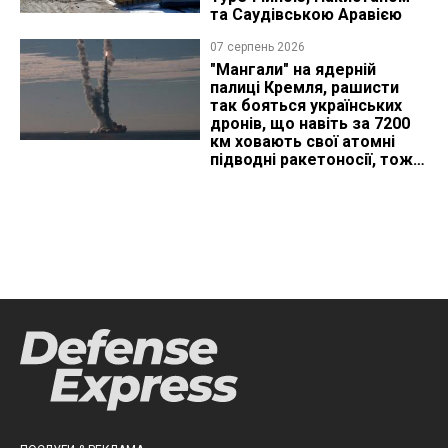
та Саудівською Аравією
07 серпень 2026
"Мангали" на ядерній
палиці Кремля, рашисти
так бояться українських
дронів, що навіть за 7200
км ховають свої атомні
підводні ракетоносії, тож
що видно з космосу