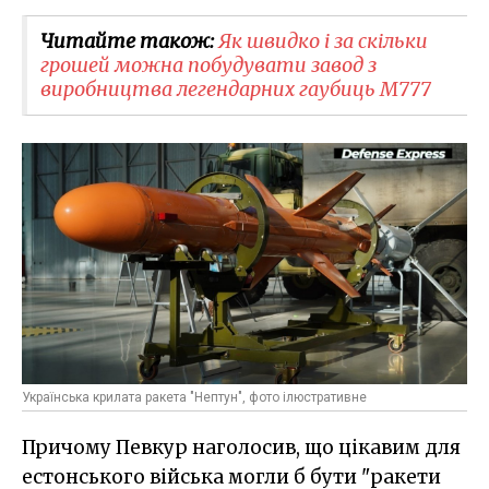
Читайте також:
Як швидко і за скільки
грошей можна побудувати завод з
виробництва легендарних гаубиць M777
Українська крилата ракета "Нептун", фото ілюстративне
Причому Певкур наголосив, що цікавим для
естонського війська могли б бути "ракети