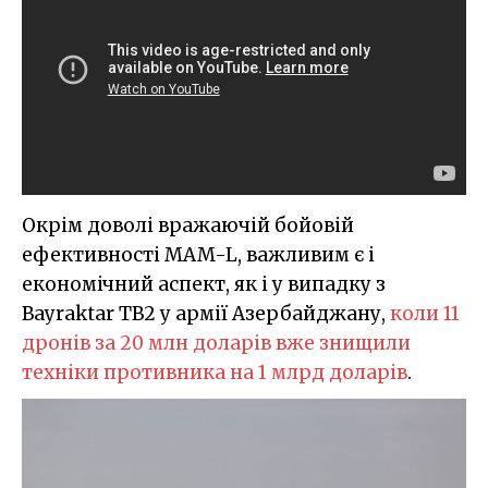
Окрім доволі вражаючій бойовій
ефективності MAM-L, важливим є і
економічний аспект, як і у випадку з
Bayraktar TB2 у армії Азербайджану,
коли 11
дронів за 20 млн доларів вже знищили
техніки противника на 1 млрд доларів
.