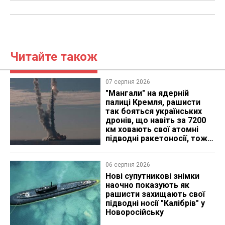
Читайте також
07 серпня 2026
"Мангали" на ядерній
палиці Кремля, рашисти
так бояться українських
дронів, що навіть за 7200
км ховають свої атомні
підводні ракетоносії, тож
що видно з космосу
06 серпня 2026
Нові супутникові знімки
наочно показують як
рашисти захищають свої
підводні носії "Калібрів" у
Новоросійську