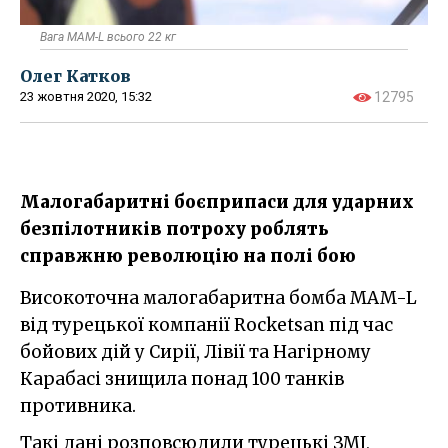
Вага MAM-L всього 22 кг
Олег Катков
23 жовтня 2020, 15:32
12795
Малогабаритні боєприпаси для ударних
безпілотників потроху роблять
справжню революцію на полі бою
Високоточна малогабаритна бомба MAM-L
від турецької компанії Rocketsan під час
бойових дій у Сирії, Лівії та Нагірному
Карабасі знищила понад 100 танків
противника.
Такі дані розповсюдили турецькі ЗМІ,