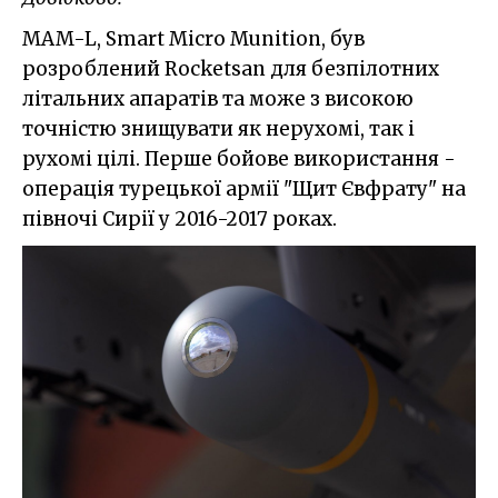
MAM-L, Smart Micro Munition, був
розроблений Rocketsan для безпілотних
літальних апаратів та може з високою
точністю знищувати як нерухомі, так і
рухомі цілі. Перше бойове використання -
операція турецької армії "Щит Євфрату" на
півночі Сирії у 2016-2017 роках.