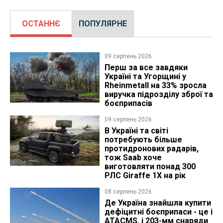
ОСТАННЄ
ПОПУЛЯРНЕ
09 серпень 2026
Перш за все завдяки
Україні та Угорщині у
Rheinmetall на 33% зросла
виручка підрозділу зброї та
боєприпасів
09 серпень 2026
В Україні та світі
потребують більше
протидронових радарів,
тож Saab хоче
виготовляти понад 300
РЛС Giraffe 1X на рік
08 серпень 2026
Де Україна знайшла купити
дефіцитні боєприпаси - це і
ATACMS, і 203-мм снаряди