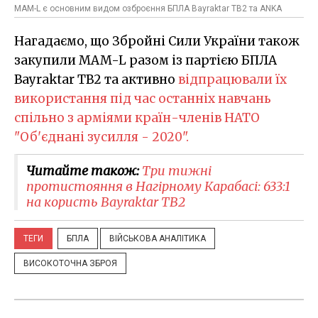
MAM-L є основним видом озброєння БПЛА Bayraktar TB2 та ANKA
Нагадаємо, що Збройні Сили України також
закупили MAM-L разом із партією БПЛА
Bayraktar TB2 та активно
відпрацювали їх
використання під час останніх навчань
спільно з арміями країн-членів НАТО
"Об'єднані зусилля - 2020".
Читайте також:
Три тижні
протистояння в Нагірному Карабасі: 633:1
на користь Bayraktar TB2
ТЕГИ
БПЛА
ВІЙСЬКОВА АНАЛІТИКА
ВИСОКОТОЧНА ЗБРОЯ