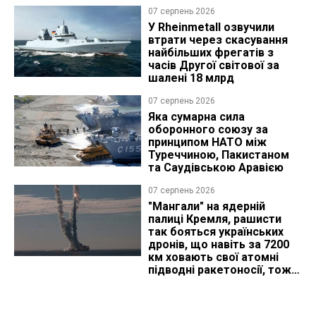
07 серпень 2026
У Rheinmetall озвучили
втрати через скасування
найбільших фрегатів з
часів Другої світової за
шалені 18 млрд
07 серпень 2026
Яка сумарна сила
оборонного союзу за
принципом НАТО між
Туреччиною, Пакистаном
та Саудівською Аравією
07 серпень 2026
"Мангали" на ядерній
палиці Кремля, рашисти
так бояться українських
дронів, що навіть за 7200
км ховають свої атомні
підводні ракетоносії, тож
що видно з космосу