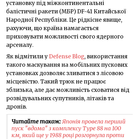
установку під міжконтинентальні
балістичні ракети (МБР) DF-41 Китайської
Народної Республіки. Це рідкісне явище,
рахуючи, що країна намагається
приховувати можливості свого ядерного
арсеналу.
Як відмітили у
Defense Blog
, використання
такого маскування на мобільних пускових
установках дозволяє зливатися з лісовою
місцевістю. Такий трюк не працює
зблизька, але дає можливість сховатися від
розвідувальних супутників, літаків та
дронів.
Читайте також:
Японія провела перший
пуск "вдома" з комплексу Type 88 на 100
км, який ще у 1988 році розгорнула проти