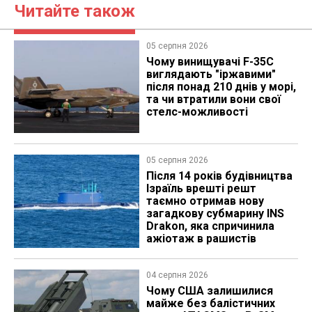
Читайте також
05 серпня 2026
Чому винищувачі F-35C
виглядають "іржавими"
після понад 210 днів у морі,
та чи втратили вони свої
стелс-можливості
05 серпня 2026
Після 14 років будівництва
Ізраїль врешті решт
таємно отримав нову
загадкову субмарину INS
Drakon, яка спричинила
ажіотаж в рашистів
04 серпня 2026
Чому США залишилися
майже без балістичних