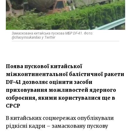
Замаскована китайська пускова МБР DF-41. Фото:
@chaoyinsukandao у Twitter
Поява пускової китайської
міжконтинентальної балістичної ракети
DF-41 дозволяє оцінити засоби
приховування можливостей ядерного
озброєння, якими користувалися ще в
СРСР
В китайських соцмережах опублікували
рідкісні кадри – замасковану пускову