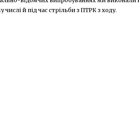
чально-відомчих випробуваннях ми виконали в
у числі й під час стрільби з ПТРК з ходу.