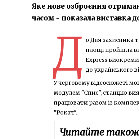
Яке нове озброєння отрима
часом - показала виставка д
Д
о Дня захисника т
площі пройшла ви
Express виокреми
до українського в
У черговому відеосюжеті мо
модулем "Спис", станцію вия
працювати разом із комплек
"Рокач".
Читайте також