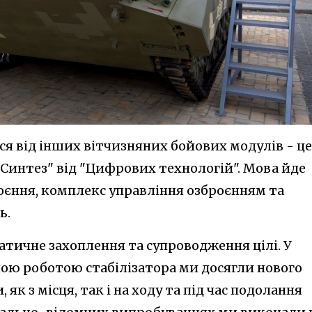
ься від інших вітчизняних бойових модулів - це
"Синтез" від "Цифрових технологій". Мова йде
роєння, комплекс управління озброєнням та
ь.
атичне захоплення та супроводження цілі. У
ною роботою стабілізатора ми досягли нового
як з місця, так і на ходу та під час подолання