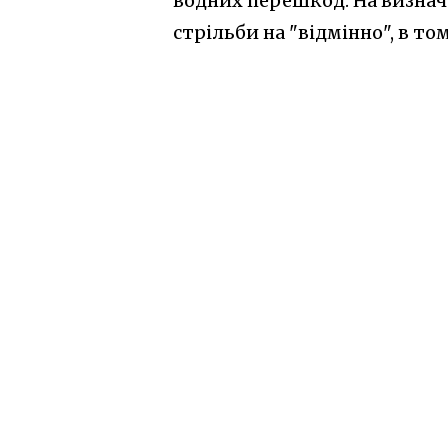
водних перешкод. На визна
стрільби на "відмінно", в том