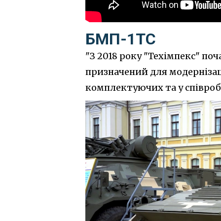
БМП-1ТС
"З 2018 року "Техімпекс" по
призначений для модернізац
комплектуючих та у співроб