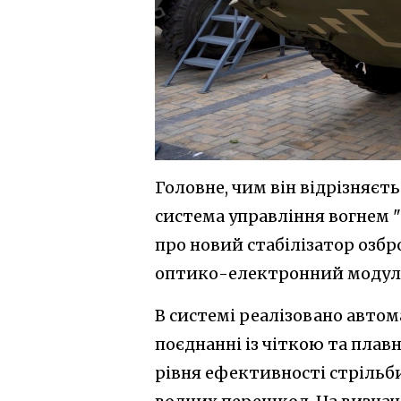
Головне, чим він відрізняєт
система управління вогнем 
про новий стабілізатор озб
оптико-електронний модул
В системі реалізовано автом
поєднанні із чіткою та плав
рівня ефективності стрільби, 