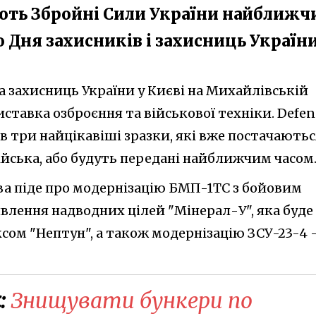
ють Збройні Сили України найближ
о Дня захисників і захисниць Україн
а захисниць України у Києві на Михайлівській
ставка озброєння та військової техніки. Defen
в три найцікавіші зразки, які вже постачаютьс
ійська, або будуть передані найближчим часом
ва піде про модернізацію БМП-1ТС з бойовим
влення надводних цілей "Мінерал-У", яка буде
сом "Нептун", а також модернізацію ЗСУ-23-4 
:
Знищувати бункери по