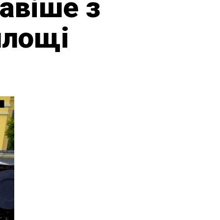
кавіше з
площі