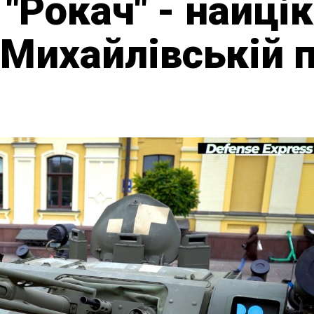
 "Рокач" - найці
 Михайлівській 