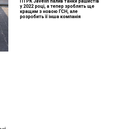
ПТРК Javelin палив танки рашистів
у 2022 році, а тепер зроблять ще
кращим з новою ГСН, але
розробить її інша компанія