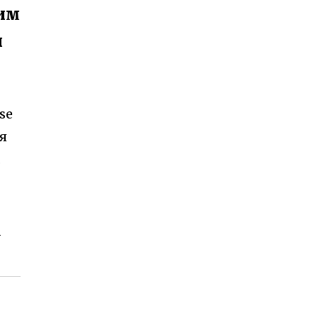
чим
и
se
я
.
-