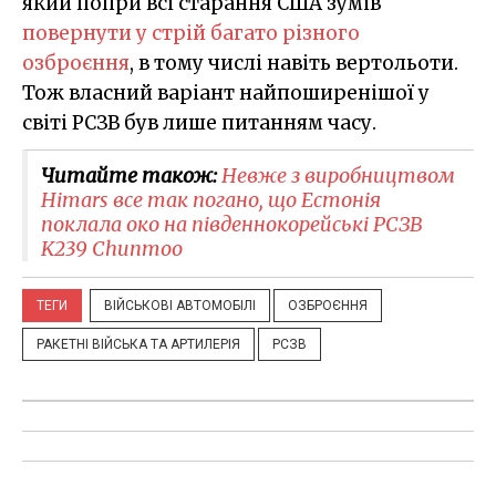
який попри всі старання США зумів
повернути у стрій багато різного
озброєння
, в тому числі навіть вертольоти.
Тож власний варіант найпоширенішої у
світі РСЗВ був лише питанням часу.
Читайте також:
Невже з виробництвом
Himars все так погано, що Естонія
поклала око на південнокорейські РСЗВ
K239 Chunmoo
ТЕГИ
ВІЙСЬКОВІ АВТОМОБІЛІ
ОЗБРОЄННЯ
РАКЕТНІ ВІЙСЬКА ТА АРТИЛЕРІЯ
РСЗВ