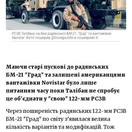
РСЗВ Талібану на базі радянської БМ-21 "Град" та вантажівки
Navistar. Фото поширив @DoungaJohn в соцмережі X
Маючи старі пускові до радянських
БМ-21 "Град" та залишені американцями
вантажівки Novistar було лише
питанням часу поки Талібан не спробує
це об'єднати у "свою" 122-мм РСЗВ
Через поширеність радянських 122-мм РСЗВ
БМ-21 "Град" по світу з’явилася велика
кількість варіантів та модифікацій. Тож