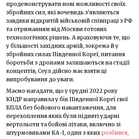
продемонструвати нові можливості своїх
збройних сил, які вочевидь з'являються
завдяки відкритій військовій співпраці з РФ
та отриманням від Москви готових
технологічних рішень. А враховуючи те, що
у більшості західних армій, зокрема й у
збройних силах Південної Кореї, питання
боротьби з дронами залишаються на стадії
концептів, Сеул дійсно має взяти ці
випробування до уваги.
Маємо нагадати, що у грудні 2022 року
КНДР направила у бік Південної Кореї свої
БПЛА без бойового навантаження, для
перехоплення яких були підняті ударні
вертольоти та бойові літаки, включно зі
штурмовиками КА-1, один з яких
розбився,