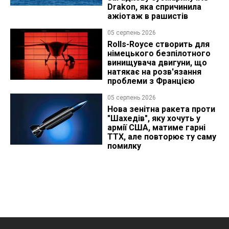
Drakon, яка спричинила
ажіотаж в рашистів
05 серпень 2026
Rolls-Royce створить для
німецького безпілотного
винищувача двигуни, що
натякає на розв'язання
проблеми з Францією
05 серпень 2026
Нова зенітна ракета проти
"Шахедів", яку хочуть у
армії США, матиме гарні
ТТХ, але повторює ту саму
помилку