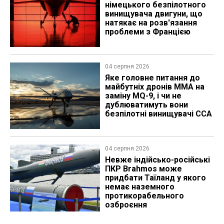
німецького безпілотного
винищувача двигуни, що
натякає на розв'язання
проблеми з Францією
04 серпня 2026
Яке головне питання до
майбутніх дронів MMA на
заміну MQ-9, і чи не
дублюватимуть вони
безпілотні винищувачі CCA
04 серпня 2026
Невже індійсько-російські
ПКР Brahmos може
придбати Таїланд у якого
немає наземного
протикорабельного
озброєння