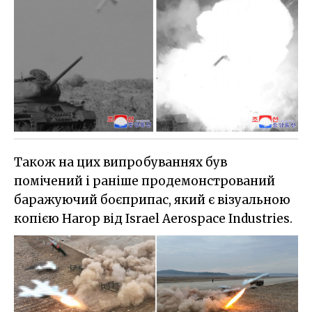
Також на цих випробуваннях був
помічений і раніше продемонстрований
баражуючий боєприпас, який є візуальною
копією Harop від Israel Aerospace Industries.