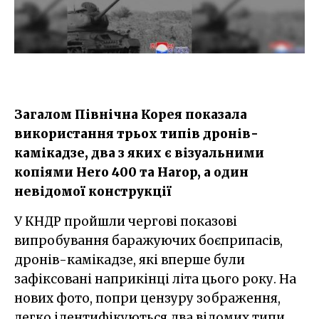
Загалом Північна Корея показала
використання трьох типів дронів-
камікадзе, два з яких є візуальними
копіями Hero 400 та Harop, а один
невідомої конструкції
У КНДР пройшли чергові показові
випробування баражуючих боєприпасів,
дронів-камікадзе, які вперше були
зафіксовані наприкінці літа цього року. На
нових фото, попри цензуру зображення,
легко ідентифікуються два відомих типи