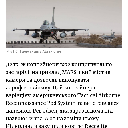
F-16 ПС Нідерландів у Афганістані
Деякі ж контейнери вже концептуально
застарілі, наприклад MARS, який містив
камери та дозволяв виконувати
аерофотозйомку. Цей контейнер є
варіацією американського Tactical Airborne
Reconnaissance Pod System та виготовлявся
данською Per Udsen, яка зараз відома під
назвою Terma. А от на заміну ньому
Нідерланди закупили новітні Reccelite.