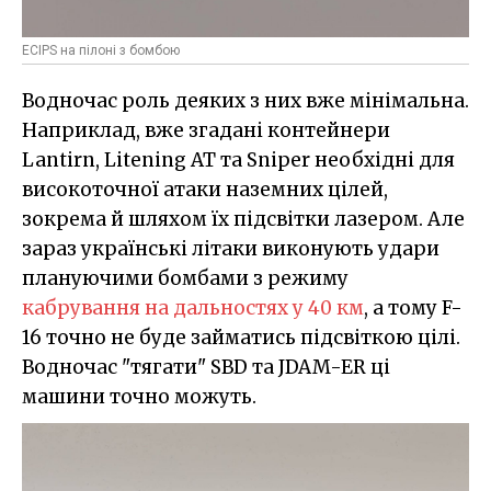
ECIPS на пілоні з бомбою
Водночас роль деяких з них вже мінімальна.
Наприклад, вже згадані контейнери
Lantirn, Litening AT та Sniper необхідні для
високоточної атаки наземних цілей,
зокрема й шляхом їх підсвітки лазером. Але
зараз українські літаки виконують удари
плануючими бомбами з режиму
кабрування на дальностях у 40 км
, а тому F-
16 точно не буде займатись підсвіткою цілі.
Водночас "тягати" SBD та JDAM-ER ці
машини точно можуть.