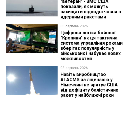
"ветеран" - ВМС США
показали, як можуть
захищати підводні човни з
ядерними ракетами
08 серпень 2026
Цифрова логіка бойової
"Кропиви" як ця тактична
система управління роками
зберігає популярність у
військових і набуває нових
можливостей
08 серпень 2026
Навіть виробництво
ATACMS за ліцензією у
Німеччині не врятує США
від дефіциту балістичних
ракет у найближчі роки