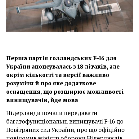
Перша партія голландських F-16 для
України анонсувалась з 18 літаків, але
окрім кількості та версії важливо
розуміти й про яке додаткове
оснащення, що розширює можливості
винищувачів, йде мова
Нідерланди почали передавати
багатофункціональні винищувачі F-16 до
Повітряних сил України, про що офіційно
повідомив міністр оборони Нідерландів