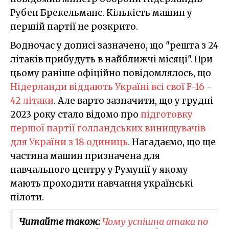
Рубен Брекельманс. Кількість машин у
першій партії не розкрито.
Водночас у дописі зазначено, що "решта з 24
літаків прибудуть в найближчі місяці". При
цьому раніше офіційно повідомлялось, що
Нідерланди віддають Україні всі свої F-16 -
42 літаки
. Але варто зазначити, що у грудні
2023 року стало відомо про
підготовку
першої партії голландських винищувачів
для України з 18 одиниць.
Нагадаємо, що ще
частина машин призначена для
навчального центру у Румунії у якому
мають проходити навчання українські
пілоти.
Читайте також:
Чому успішна атака по