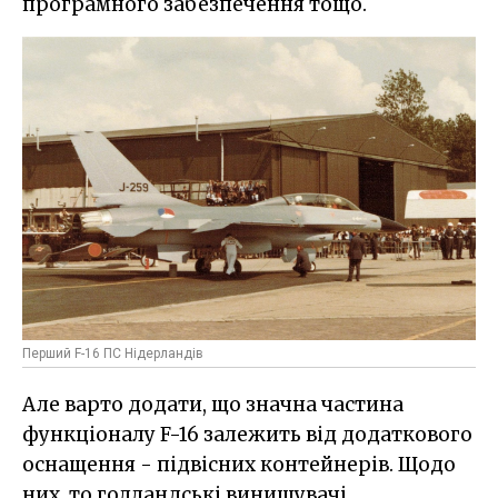
програмного забезпечення тощо.
Перший F-16 ПС Нідерландів
Але варто додати, що значна частина
функціоналу F-16 залежить від додаткового
оснащення - підвісних контейнерів. Щодо
них, то голландські винищувачі