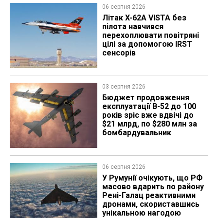
06 серпня 2026
Літак X-62A VISTA без
пілота навчився
перехоплювати повітряні
цілі за допомогою IRST
сенсорів
03 серпня 2026
Бюджет продовження
експлуатації B-52 до 100
років зріс вже вдвічі до
$21 млрд, по $280 млн за
бомбардувальник
06 серпня 2026
У Румунії очікують, що РФ
масово вдарить по району
Рені-Галац реактивними
дронами, скориставшись
унікальною нагодою