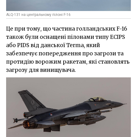
ALQ-131 на центральному пілоні F-16
Це при тому, що частина голландських F-16
також були оснащені пілонами типу ECIPS
або PIDS від данської Terma, який
забезпечує попередження про загрози та
протидію ворожим ракетам, які становлять
загрозу для винищувача.