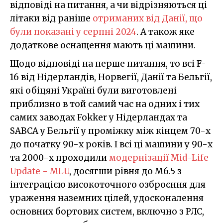
відповіді на питання, а чи відрізняються ці
літаки від раніше
отриманих від Данії, що
були показані у серпні 2024
. А також яке
додаткове оснащення мають ці машини.
Щодо відповіді на перше питання, то всі F-
16 від Нідерландів, Норвегії, Данії та Бельгії,
які обіцяні Україні були виготовлені
приблизно в той самий час на одних і тих
самих заводах Fokker у Нідерландах та
SABCA у Бельгії у проміжку між кінцем 70-х
до початку 90-х років. І всі ці машини у 90-х
та 2000-х проходили
модернізації Mid-Life
Update - MLU
, досягши рівня до M6.5 з
інтеграцією високоточного озброєння для
ураження наземних цілей, удосконалення
основних бортових систем, включно з РЛС,