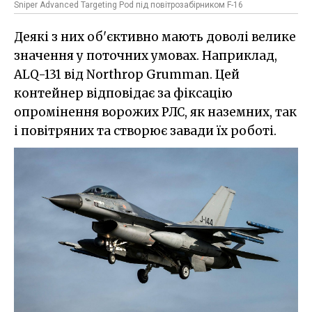
Sniper Advanced Targeting Pod під повітрозабірником F-16
Деякі з них об'єктивно мають доволі велике
значення у поточних умовах. Наприклад,
ALQ-131 від Northrop Grumman. Цей
контейнер відповідає за фіксацію
опромінення ворожих РЛС, як наземних, так
і повітряних та створює завади їх роботі.