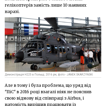
гелікоптерів замість лише 10 наявних
наразі.
Демонстрація H225 в Польщі, 2016 рік, фото - JANEK SKARZYNSKI
Але в тому і була проблема, що уряд від
"ПіС" в 2016 році взагалі ніяк не пояснив
свою відмову від співпраці з Airbus, і
натомість вирішив працювати із