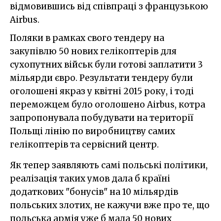
відмовившись від співпраці з французькою
Airbus.
Поляки в рамках свого тендеру на
закупівлю 50 нових гелікоптерів для
сухопутних військ були готові заплатити 3
мільярди євро. Результати тендеру були
оголошені якраз у квітні 2015 року, і тоді
переможцем було оголошено Airbus, котра
запропонувала побудувати на території
Польщі лінію по виробництву самих
гелікоптерів та сервісний центр.
Як тепер заявляють самі польські політики,
реалізація таких умов дала б країні
додаткових "бонусів" на 10 мільярдів
польських злотих, не кажучи вже про те, що
польська армія уже б мала 50 нових