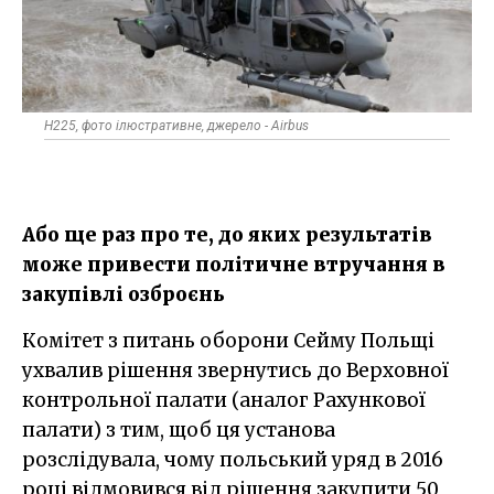
H225, фото ілюстративне, джерело - Airbus
Або ще раз про те, до яких результатів
може привести політичне втручання в
закупівлі озброєнь
Комітет з питань оборони Сейму Польщі
ухвалив рішення звернутись до Верховної
контрольної палати (аналог Рахункової
палати) з тим, щоб ця установа
розслідувала, чому польський уряд в 2016
році відмовився від рішення закупити 50