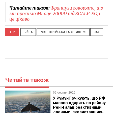
Читайте також:
Французи говорять, що
ми просимо Mirage-2000D під SCALP-EG, і
це цікаво
ТЕГИ
ВІЙНА
РАКЕТНІ ВІЙСЬКА ТА АРТИЛЕРІЯ
САУ
Читайте також
06 серпня 2026
У Румунії очікують, що РФ
масово вдарить по району
Рені-Галац реактивними
дронами, скориставшись