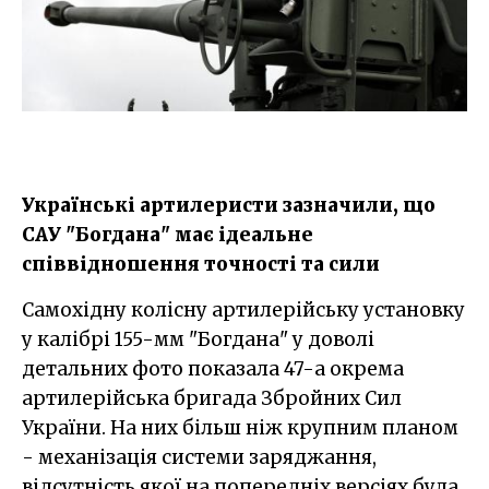
Українські артилеристи зазначили, що
САУ "Богдана" має ідеальне
співвідношення точності та сили
Самохідну колісну артилерійську установку
у калібрі 155-мм "Богдана" у доволі
детальних фото показала 47-а окрема
артилерійська бригада Збройних Сил
України. На них більш ніж крупним планом
- механізація системи заряджання,
відсутність якої на попередніх версіях була