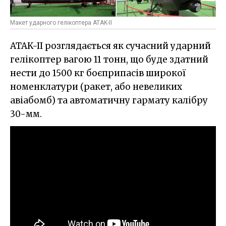
Макет ударного гелікоптера ATAK-II
ATAK-II розглядається як сучасний ударний
гелікоптер вагою 11 тонн, що буде здатний
нести до 1500 кг боєприпасів широкої
номенклатури (ракет, або невеликих
авіабомб) та автоматичну гармату калібру
30-мм.