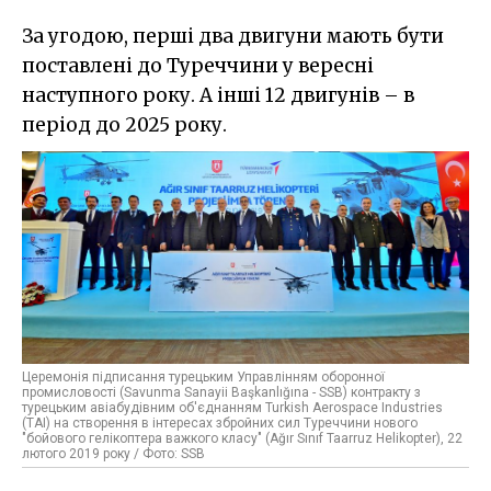
За угодою, перші два двигуни мають бути
поставлені до Туреччини у вересні
наступного року. А інші 12 двигунів – в
період до 2025 року.
Церемонія підписання турецьким Управлінням оборонної
промисловості (Savunma Sanayii Başkanlığına - SSB) контракту з
турецьким авіабудівним об'єднанням Turkish Aerospace Industries
(TAI) на створення в інтересах збройних сил Туреччини нового
"бойового гелікоптера важкого класу" (Ağır Sınıf Taarruz Helikopter), 22
лютого 2019 року / Фото: SSB