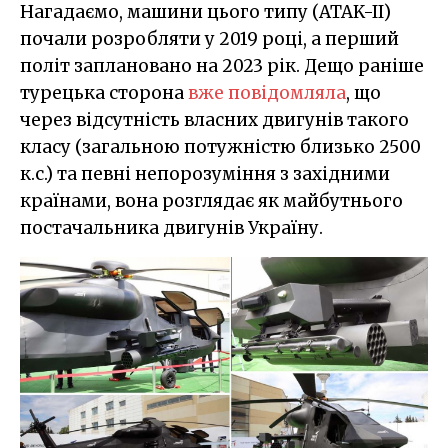
Нагадаємо, машини цього типу (ATAK-II)
почали розробляти у 2019 році, а перший
політ заплановано на 2023 рік. Дещо раніше
турецька сторона
вже повідомляла
, що
через відсутність власних двигунів такого
класу (загальною потужністю близько 2500
к.с.) та певні непорозуміння з західними
країнами, вона розглядає як майбутнього
постачальника двигунів Україну.