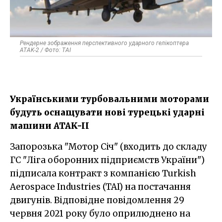
Рендерне зображення перспективного ударного гелікоптера
ATAK-2 / Фото: TAI
Українськими турбовальними моторами
будуть оснащувати нові турецькі ударні
машини ATAK-II
Запорозька "Мотор Січ" (входить до складу
ГС "Ліга оборонних підприємств України")
підписала контракт з компанією Turkish
Aerospace Industries (TAI) на постачання
двигунів. Відповідне повідомлення 29
червня 2021 року було оприлюднено на