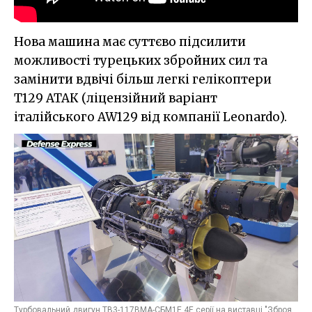
Нова машина має суттєво підсилити
можливості турецьких збройних сил та
замінити вдвічі більш легкі гелікоптери
Т129 АТАК (ліцензійний варіант
італійського AW129 від компанії Leonardo).
Турбовальний двигун ТВ3-117ВМА-СБМ1Е 4Е серії на виставці "Зброя