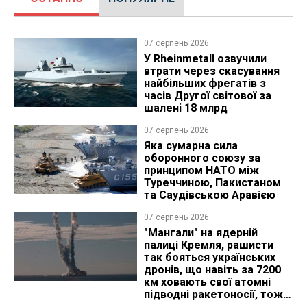
07 серпень 2026
У Rheinmetall озвучили
втрати через скасування
найбільших фрегатів з
часів Другої світової за
шалені 18 млрд
07 серпень 2026
Яка сумарна сила
оборонного союзу за
принципом НАТО між
Туреччиною, Пакистаном
та Саудівською Аравією
07 серпень 2026
"Мангали" на ядерній
палиці Кремля, рашисти
так бояться українських
дронів, що навіть за 7200
км ховають свої атомні
підводні ракетоносії, тож
що видно з космосу