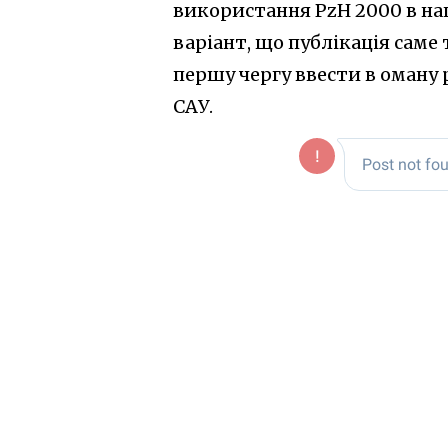
використання PzH 2000 в на
варіант, що публікація саме 
першу чергу ввести в оман
САУ.