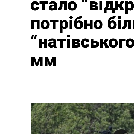
стало “відк
потрібно бі
“натівського
мм