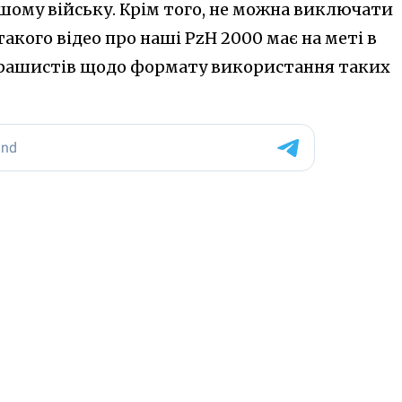
шому війську. Крім того, не можна виключати
такого відео про наші PzH 2000 має на меті в
у рашистів щодо формату використання таких