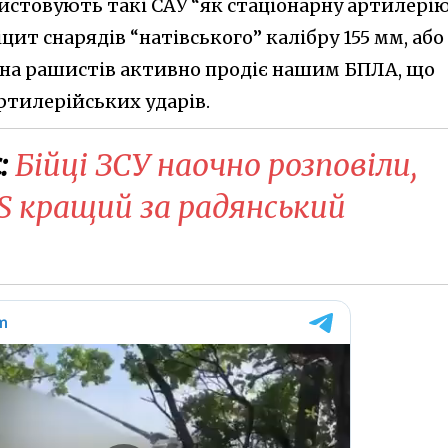
стовують такі САУ “як стаціонарну артилерію”
цит снарядів “натівського” калібру 155 мм, або
она рашистів активно продіє нашим БПЛА, що
ртилерійських ударів.
:
Бійці ЗСУ наочно розповіли,
 кращий за радянський