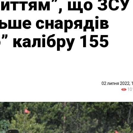
риттям”, що ЗСУ
льше снарядів
” калібру 155
02 липня 2022, 
10