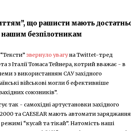
риттям”, що рашисти мають достатнь
и нашим безпілотникам
 “Тексти”
звернуло увагу
на Twittet-тред
та з Італії Томаса Тейнера, котрий вважає - в
блеми з використанням САУ західного
аїнські військові могли б ефективніше
західних союзників”.
є так - самохідні артустановки західного
 2000 та CAESEAR мають автомати заряджання,
 режимі “кусай та тікай”. Натомість наші