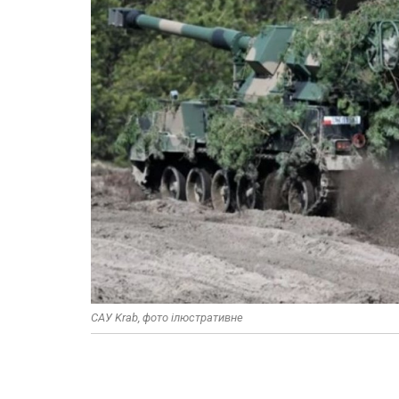
САУ Krab, фото ілюстративне