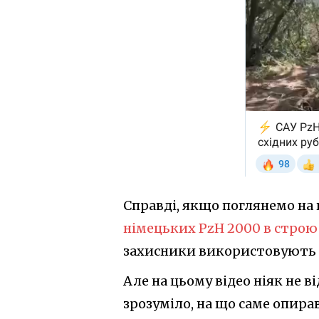
Справді, якщо поглянемо на
німецьких PzH 2000 в строю
захисники використовують н
Але на цьому відео ніяк не 
зрозуміло, на що саме опира