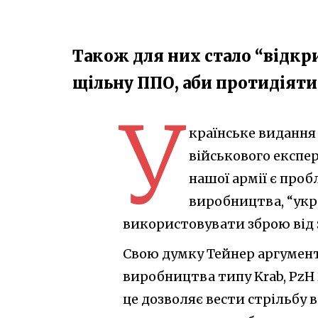
Також для них стало “відк
щільну ППО, аби протидіят
У
країнське видання
військового експер
нашої армії є про
виробництва, “укр
використовувати зброю від 
Свою думку Тейнер аргументу
виробництва типу Krab, PzH
це дозволяє вести стрільбу в