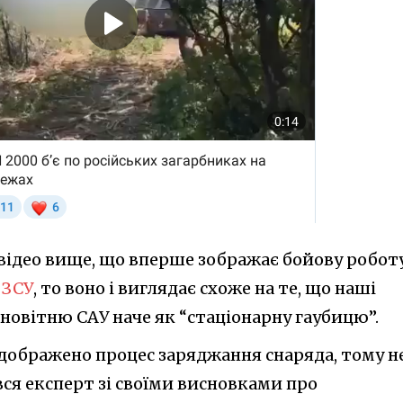
 відео вище, що вперше зображає бойову робот
 ЗСУ
, то воно і виглядає схоже на те, що наші
овітню САУ наче як “стаціонарну гаубицю”.
відображено процес заряджання снаряда, тому н
вся експерт зі своїми висновками про