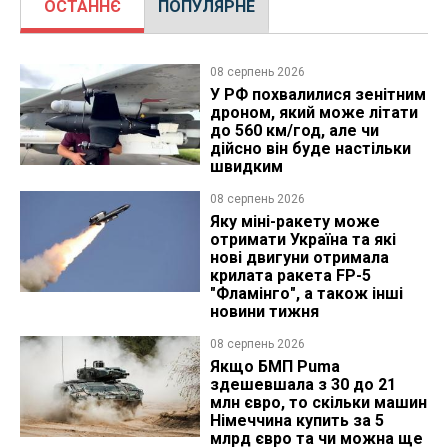
ОСТАННЄ
ПОПУЛЯРНЕ
08 серпень 2026
У РФ похвалилися зенітним
дроном, який може літати
до 560 км/год, але чи
дійсно він буде настільки
швидким
08 серпень 2026
Яку міні-ракету може
отримати Україна та які
нові двигуни отримала
крилата ракета FP-5
"Фламінго", а також інші
новини тижня
08 серпень 2026
Якщо БМП Puma
здешевшала з 30 до 21
млн євро, то скільки машин
Німеччина купить за 5
млрд євро та чи можна ще