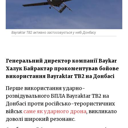
Bayraktar TB2 активно застосовується у небі Донбасу
Генеральний директор компанії Baykar
Халук Байрактар прокоментував бойове
використання Bayraktar TB2 на Донбасі
Перше використання ударно-
розвідувального БПЛА Bayraktar TB2 на
Донбасі проти російсько-терористичних
військ
саме як ударного дрона
, викликало
доволі широкий резонанс.