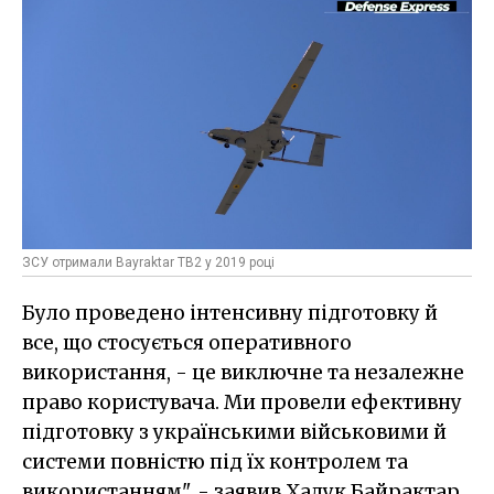
ЗСУ отримали Bayraktar TB2 у 2019 році
Було проведено інтенсивну підготовку й
все, що стосується оперативного
використання, - це виключне та незалежне
право користувача. Ми провели ефективну
підготовку з українськими військовими й
системи повністю під їх контролем та
використанням", - заявив Халук Байрактар