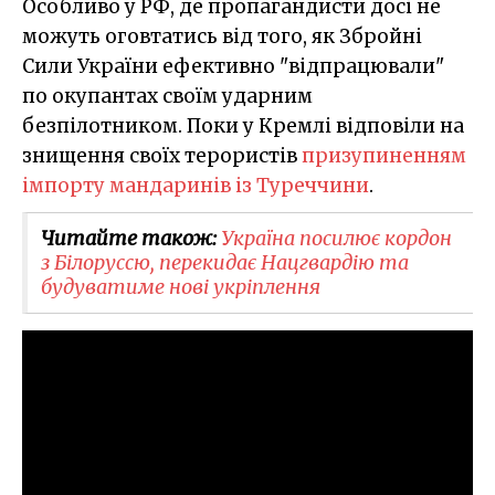
Особливо у РФ, де пропагандисти досі не
можуть оговтатись від того, як Збройні
Сили України ефективно "відпрацювали"
по окупантах своїм ударним
безпілотником. Поки у Кремлі відповіли на
знищення своїх терористів
призупиненням
імпорту мандаринів із Туреччини
.
Читайте також:
Україна посилює кордон
з Білоруссю, перекидає Нацгвардію та
будуватиме нові укріплення