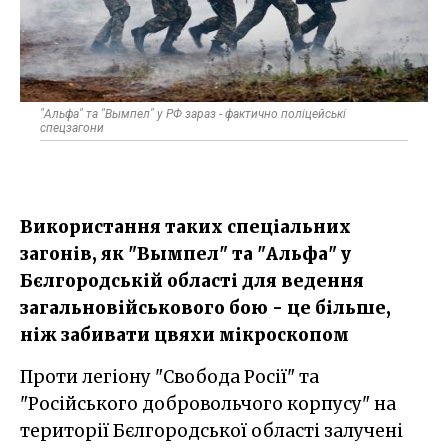
"Альфа" та "Вымпел" у РФ зараз - фактично поліцейські
спецзагони
Використання таких спеціальних
загонів, як "Вымпел" та "Альфа" у
Бєлгородській області для ведення
загальновійськового бою - це більше,
ніж забивати цвяхи мікроскопом
Проти легіону "Свобода Росії" та
"Російського добровольчого корпусу" на
території Бєлгородської області залучені