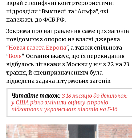
вкрай специфічні контртерористичні
підрозділи "Вымпел" та "Альфа", які
належать до ФСБ РФ.
Зокрема про направлення саме цих загонів
повідомляє з опорою на власні джерела
"
Новая газета Европа
", а також спільнота
"
Воля
". Остання вказує, що їх перекидання
відбулось літаками з Москви у ніч з 22 на 23
травня, й спецпризначенням була
відведена задача штурмових загонів.
Читайте також:
З 18 місяців до декількох:
у США різко змінили оцінку строків
підготовки українських пілотів на F-16