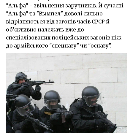
"Альфа" - звільнення заручників. Й сучасні
"Альфа" та "Вымпел" доволі сильно
відрізняються від загонів часів СРСР й
об'єктивно належать вже до
спеціалізованих поліцейських загонів ніж
до армійського "спецназу" чи "осназу".