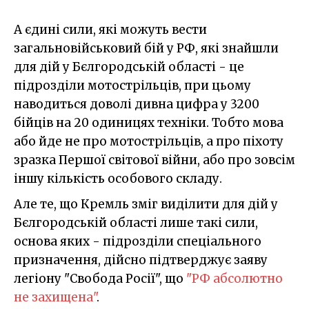
А єдині сили, які можуть вести
загальновійськовий бій у РФ, які знайшли
для дій у Бєлгородській області - це
підрозділи мотострільців, при цьому
наводиться доволі дивна цифра у 3200
бійців на 20 одиницях техніки. Тобто мова
або йде не про мотострільців, а про піхоту
зразка Першої світової війни, або про зовсім
іншу кількість особового складу.
Але те, що Кремль зміг виділити для дій у
Бєлгородській області лише такі сили,
основа яких - підрозділи спеціального
призначення, дійсно підтверджує заяву
легіону "Свобода Росії", що
"РФ абсолютно
не захищена"
.