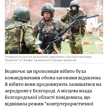
Операція за участю звільнення заручників у Беслані загонами
"Вымпел" та "Альфа" вважається повним провалом
Водночас ця пропозиція нібито була
командувачами обома загонами відхилена
й нібито вони продовжують залишатися на
аеродромі у Бєлгороді. А місцева влада
Бєлгородської області повідомила, що
відмінила режим "контртерористичної