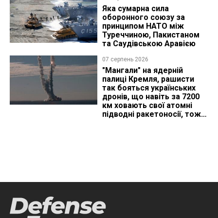
Яка сумарна сила
оборонного союзу за
принципом НАТО між
Туреччиною, Пакистаном
та Саудівською Аравією
07 серпень 2026
"Мангали" на ядерній
палиці Кремля, рашисти
так бояться українських
дронів, що навіть за 7200
км ховають свої атомні
підводні ракетоносії, тож
що видно з космосу