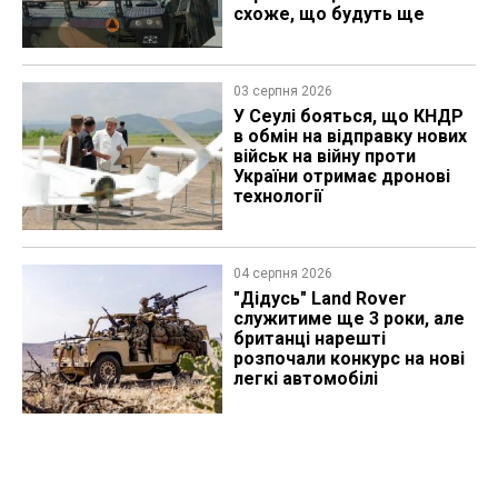
схоже, що будуть ще
03 серпня 2026
У Сеулі бояться, що КНДР
в обмін на відправку нових
військ на війну проти
України отримає дронові
технології
04 серпня 2026
"Дідусь" Land Rover
служитиме ще 3 роки, але
британці нарешті
розпочали конкурс на нові
легкі автомобілі