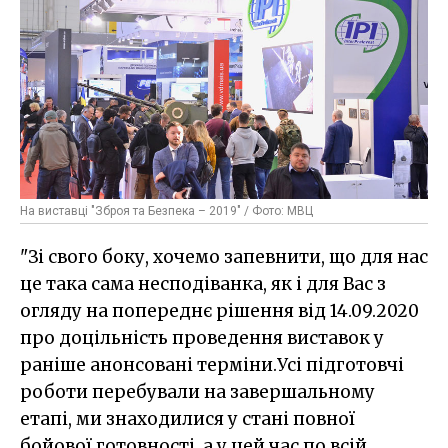
На виставці "Зброя та Безпека – 2019" / Фото: МВЦ
"Зі свого боку, хочемо запевнити, що для нас
це така сама несподіванка, як і для Вас з
огляду на попереднє рішення від 14.09.2020
про доцільність проведення виставок у
раніше анонсовані терміни.Усі підготовчі
роботи перебували на завершальному
етапі, ми знаходилися у стані повної
бойової готовності, а у цей час по всій