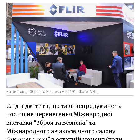
На виставці "Зброя та Безпека – 2019" / Фото: МВЦ
Слід відмітити, що таке непродумане та
поспішне перенесення Міжнародної
виставки "Зброя та Безпека" та
Міжнародного авіакосмічного салону
"АВІАСВІТ-ХХІ" в останній момент (коли