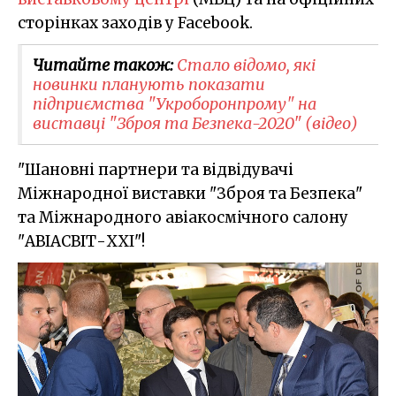
сторінках заходів у Facebook.
Читайте також:
Стало відомо, які
новинки планують показати
підприємства "Укроборонпрому" на
виставці "Зброя та Безпека-2020" (відео)
"Шановні партнери та відвідувачі
Міжнародної виставки "Зброя та Безпека"
та Міжнародного авіакосмічного салону
"АВІАСВІТ-ХХІ"!