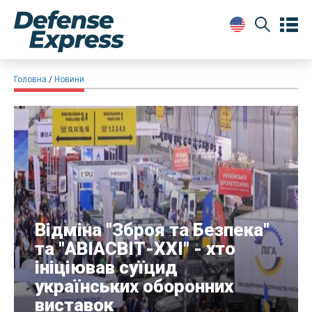
Головна
Новини
​Відміна "Зброя та Безпека"
та "АВІАСВІТ-ХХІ" - хто
ініціював суїцид
українських оборонних
виставок