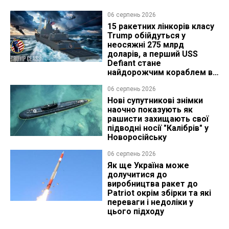
06 серпень 2026
15 ракетних лінкорів класу
Trump обійдуться у
неосяжні 275 млрд
доларів, а перший USS
Defiant стане
найдорожчим кораблем в
історії
06 серпень 2026
Нові супутникові знімки
наочно показують як
рашисти захищають свої
підводні носії "Калібрів" у
Новоросійську
06 серпень 2026
Як ще Україна може
долучитися до
виробництва ракет до
Patriot окрім збірки та які
переваги і недоліки у
цього підходу