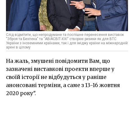
Слід відмітити, що непродумане та поспішне перенесення виставок
"Зброя та Безпека" та "АВІАСВІТ-ХХІ" створює ризики як для ВТС
України з іноземними країнами, так і для іміджу країни на міжнародній
арені в цілому
На жаль, змушені повідомити Вам, що
зазначені виставкові проекти вперше у
своїй історії не відбудуться у раніше
анонсовані терміни, а саме з 13-16 жовтня
2020 року".