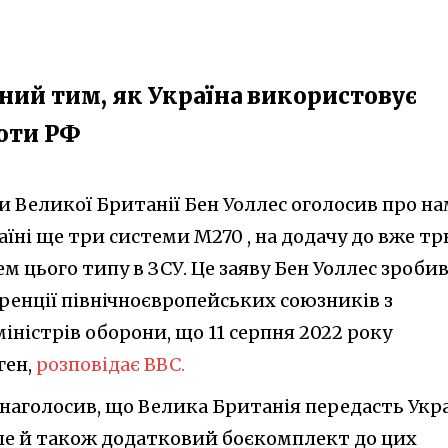
ний тим, як Україна використовує
роти РФ
и Великої Британії Бен Уоллес оголосив про на
їні ще три системи M270 , на додачу до вже тр
м цього типу в ЗСУ. Це заяву Бен Уоллес зроби
ренції північноєвропейських союзників з
іністрів оборони, що 11 серпня 2022 року
ген,
розповідає BBC.
с наголосив, що Велика Британія передасть Укра
але й також додатковий боєкомплект до цих