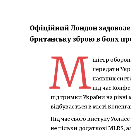
Офіційний Лондон задоволе
британську зброю в боях п
М
іністр оборон
передати Укра
наявних систе
під час Конфе
підтримки України на рівні м
відбувається в місті Копенга
Під час свого виступу Уолле
не тільки додаткові MLRS, 