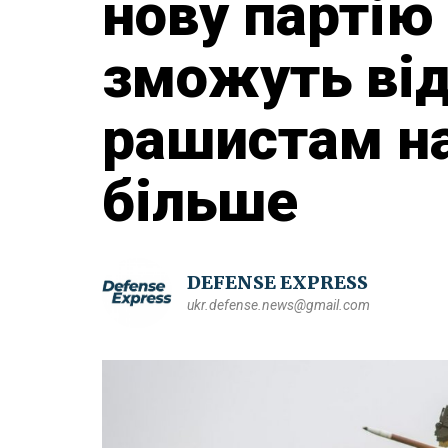
нову партію
зможуть від
рашистам на
більше
DEFENSE EXPRESS
ukr.defense.news@gmail.com