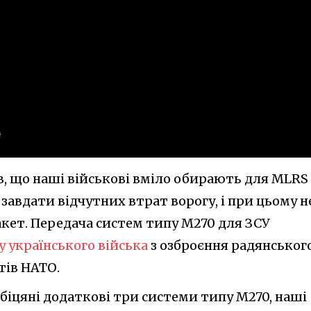
в, що наші військові вміло обирають для MLRS
 завдати відчутних втрат ворогу, і при цьому н
кет. Передача систем типу M270 для ЗСУ
 українського війська
з озброєння радянськог
тів НАТО.
біцяні додаткові три системи типу M270, наші