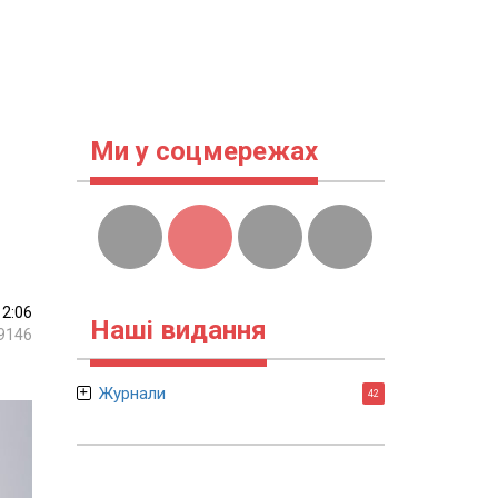
Ми у соцмережах
12:06
Наші видання
9146
Журнали
42