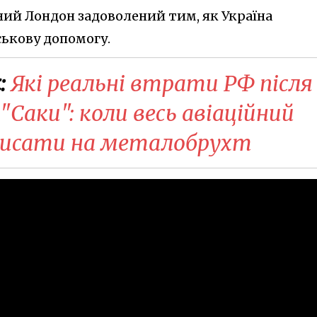
ний Лондон задоволений тим, як Україна
ькову допомогу.
:
Які реальні втрати РФ після
 "Саки": коли весь авіаційний
писати на металобрухт