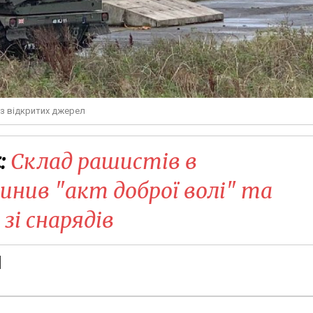
 з відкритих джерел
:
Склад рашистів в
чинив "акт доброї волі" та
зі снарядів