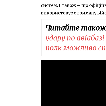
систем. І також – що офіцій
використовує отриману війс
Читайте також
удару по авіабазі
полк можливо с