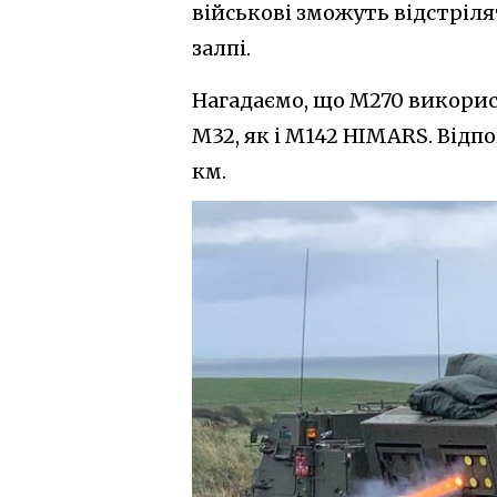
військові зможуть відстріля
залпі.
Нагадаємо, що M270 використ
M32, як і M142 HIMARS. Відп
км.