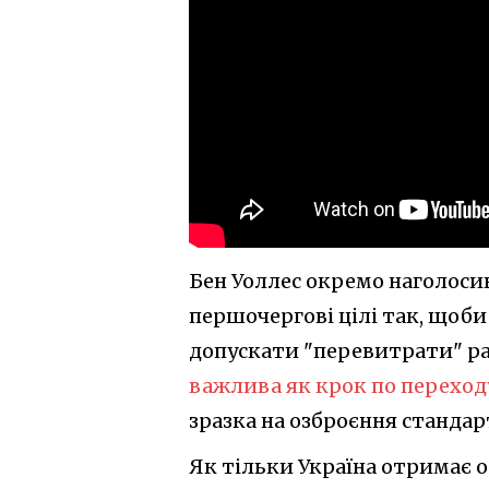
Бен Уоллес окремо наголоси
першочергові цілі так, щоби
допускати "перевитрати" ра
важлива як крок по переходу
зразка на озброєння стандар
Як тільки Україна отримає о