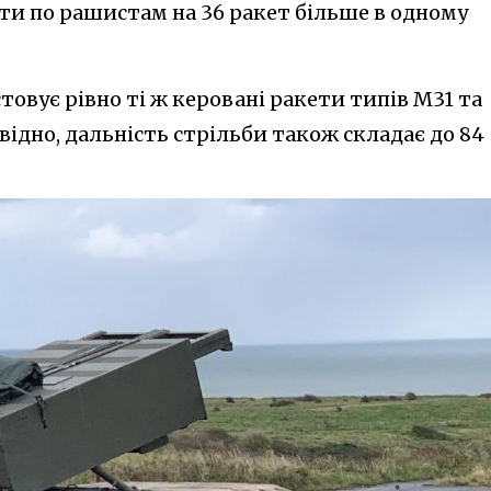
ти по рашистам на 36 ракет більше в одному
овує рівно ті ж керовані ракети типів M31 та
овідно, дальність стрільби також складає до 84