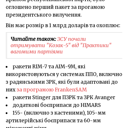
оглошено перший пакет за прогамою
президентського вилучення.
Він має розмір в 1 млрд доларів та охоплює:
Читайте також:
ЗСУ почали
отримувати "Козак-5" від "Практики"
вагомими партіями
ракети RIM-7 та AIM-9M, які
використовуються у системах ППО, включно
з радянськими ЗРК, які були адаптовані до
них
за програмою FrankenSAM
ракети Stinger для ПЗРК та ЗРК Avanger
додаткові боєприпаси до HIMARS
155- (включно з кастеними), 105-мм
артилерійські боєприпаси та 60-мм