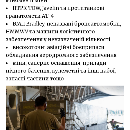
міноменті міни
ПТРК TOW, Javelin та протитанкові
гранатомети AT-4
БМП Bradley, неназвані бронеавтомобілі,
HMMWV та машини логістичного
забезпечення у невизначеній кількості
високоточні авіаційні боєприпаси,
обладнання аеродромного забезпечення
міни, саперне оснащення, прилади
нічного бачення, кулеметні та інші набої,
запасні частини тощо