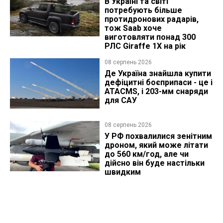
В Україні та світі
потребують більше
протидронових радарів,
тож Saab хоче
виготовляти понад 300
РЛС Giraffe 1X на рік
08 серпень 2026
Де Україна знайшла купити
дефіцитні боєприпаси - це і
ATACMS, і 203-мм снаряди
для САУ
08 серпень 2026
У РФ похвалилися зенітним
дроном, який може літати
до 560 км/год, але чи
дійсно він буде настільки
швидким