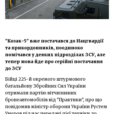
"Козак-5" вже постачався до Нацгвардії
та прикордонників, поодиноко
помічався у деяких підрозділах ЗСУ, але
тепер мова йде про серійні постачання
до ЗСУ
Бійці 225-й окремого штурмового
батальйону Збройних Сил України
отримали партію вітчизняних
бронеавтомобілів від "Практики", про що
повідомив міністр оборони України Рустем
Умєров під час передачі цієї техніки до