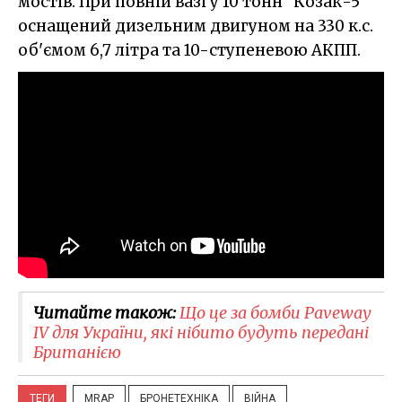
мостів. При повній вазі у 10 тонн "Козак-5"
оснащений дизельним двигуном на 330 к.с.
об'ємом 6,7 літра та 10-ступеневою АКПП.
Читайте також:
Що це за бомби Paveway
IV для України, які нібито будуть передані
Британією
ТЕГИ
MRAP
БРОНЕТЕХНІКА
ВІЙНА