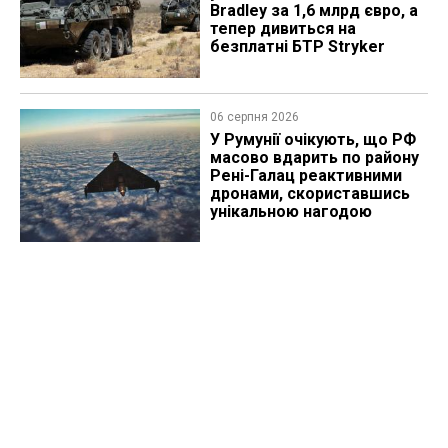
Bradley за 1,6 млрд євро, а
тепер дивиться на
безплатні БТР Stryker
06 серпня 2026
У Румунії очікують, що РФ
масово вдарить по району
Рені-Галац реактивними
дронами, скориставшись
унікальною нагодою