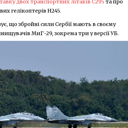
ставку двох транспортних літаків C295
та про
их гелікоптерів H245.
азує, що збройні сили Сербії мають в своєму
нищувачів МиГ-29, зокрема три у версії УБ.