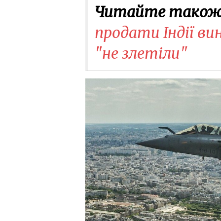
Читайте також
продати Індії вин
"не злетіли"