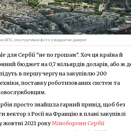
ких ВПС, ілюстративне фото з відкритих джерел
le для Сербії "не по грошам". Хоч ця країна й
нний бюджет на 0,7 мільярдів доларів, або ж д
 підуть в першу чергу на закупівлю 200
хніки, поставку роботизованих систем та
ковослужбовцям.
Сербія просто знайшла гарний привід, щоб без
 вектор з Росії на Францію в плані закупівлі
 у жовтні 2021 року
Міноборони Сербії