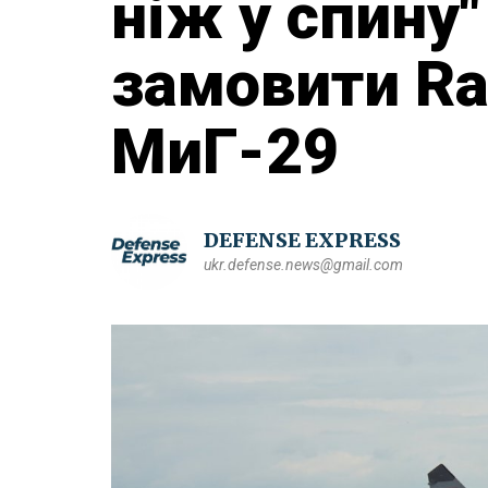
ніж у спину
замовити Ra
МиГ-29
DEFENSE EXPRESS
ukr.defense.news@gmail.com