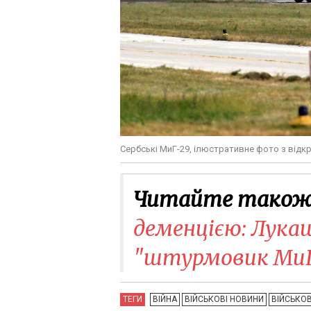
Сербські МиГ-29, ілюстративне фото з відк
Читайте також
деменцією: Лука
"штурмовик МиГ-
ТЕГИ
ВІЙНА
ВІЙСЬКОВІ НОВИНИ
ВІЙСЬКОВ