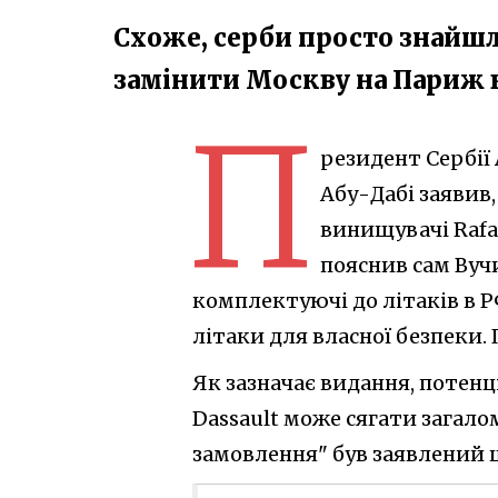
Схоже, серби просто знайшл
замінити Москву на Париж в
П
резидент Сербії
Абу-Дабі заявив
винищувачі Rafal
пояснив сам Вуч
комплектуючі до літаків в Р
літаки для власної безпеки.
Як зазначає видання, потен
Dassault може сягати загало
замовлення" був заявлений ще