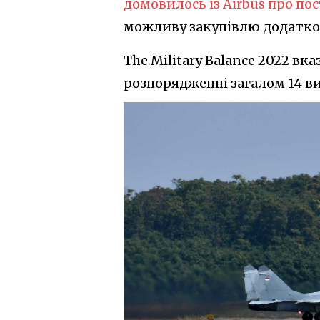
домовилось із Airbus про по
можливу закупівлю додатков
The Military Balance 2022 вк
розпорядженні загалом 14 ви