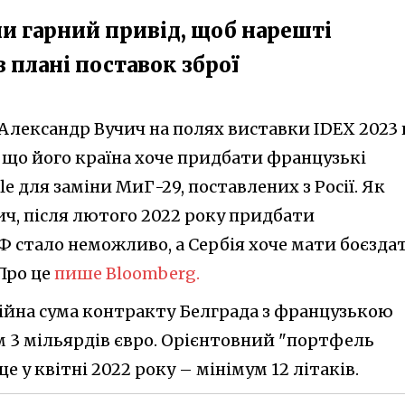
и гарний привід, щоб нарешті
 плані поставок зброї
 Александр Вучич на полях виставки IDEX 2023 
, що його країна хоче придбати французькі
e для заміни МиГ-29, поставлених з Росії. Як
ич, після лютого 2022 року придбати
Ф стало неможливо, а Сербія хоче мати боєзда
 Про це
пише Bloomberg.
ційна сума контракту Белграда з французькою
м 3 мільярдів євро. Орієнтовний "портфель
 у квітні 2022 року – мінімум 12 літаків.