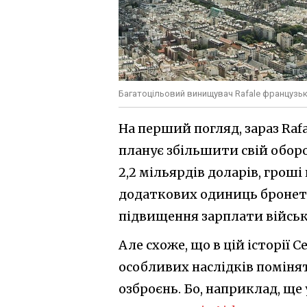
Багатоцільовий винищувач Rafale французь
На перший погляд, зараз Rafa
планує збільшити свій оборо
2,2 мільярдів доларів, гроші
додаткових одиниць бронете
підвищення зарплати війсь
Але схоже, що в цій історії 
особливих наслідків поміняти
озброєнь. Бо, наприклад, ще