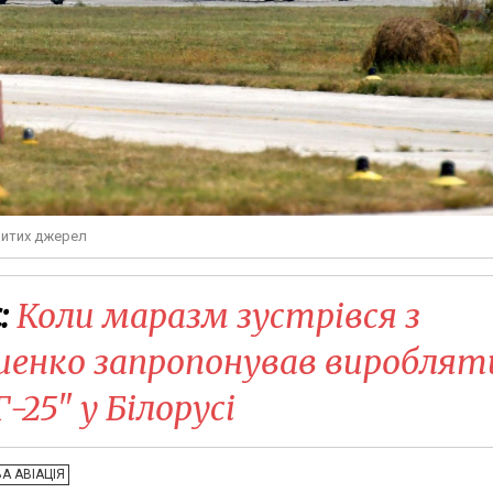
ритих джерел
:
Коли маразм зустрівся з
шенко запропонував вироблят
25" у Білорусі
А АВІАЦІЯ