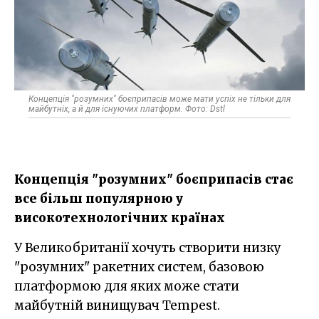
Концепція "розумних" боєприпасів може мати успіх не тільки для
майбутніх, а й для існуючих платформ. Фото: Dstl
Концепція "розумних" боєприпасів стає
все більш популярною у
високотехнологічних країнах
У Великобританії хочуть створити низку
"розумних" ракетних систем, базовою
платформою для яких може стати
майбутній винищувач Tempest.