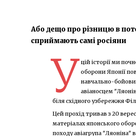
Або дещо про різницю в поте
сприймають самі росіяни
У
цій історії ми поч
оборони Японії по
навчально-бойовий 
авіаносцем "Ляоні
біля східного узбережжя Філ
Цей прохід тривав з 20 верес
матеріалах японського обор
походу авіагрупа "Ляоніна" в