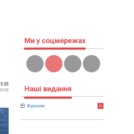
Ми у соцмережах
15:35
Наші видання
4098
Журнали
42