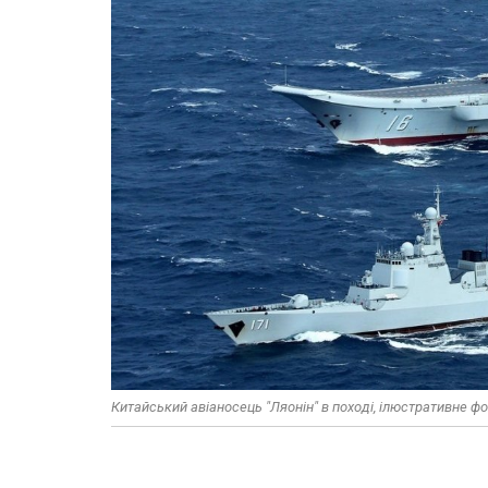
Китайський авіаносець "Ляонін" в поході, ілюстративне ф