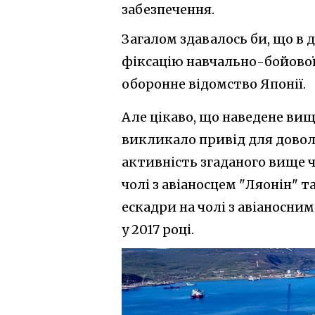
забезпечення.
Загалом здавалось би, що в
фіксацію навчально-бойової
оборонне відомство Японії.
Але цікаво, що наведене ви
викликало привід для довол
активність згаданого вище 
чолі з авіаносцем "Ляонін" 
ескадри на чолі з авіаносни
у 2017 році.