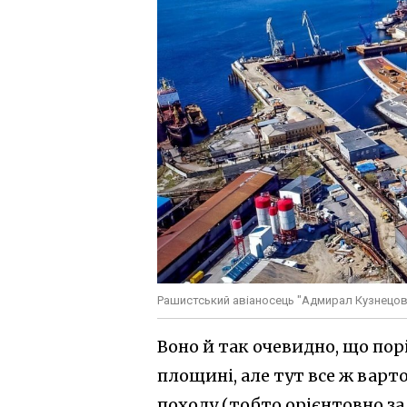
Рашистський авіаносець "Адмирал Кузнецов
Воно й так очевидно, що пор
площині, але тут все ж варто
походу (тобто орієнтовно за 