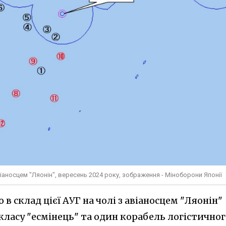
іаносцем "Ляонін", вересень 2024 року, зображення - Міноборони Японії
 в склад цієї АУГ на чолі з авіаносцем "Ляонін"
ласу "есмінець" та один корабель логістичног