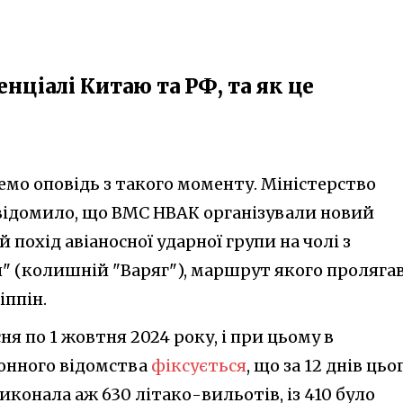
нціалі Китаю та РФ, та як це
немо оповідь з такого моменту. Міністерство
відомило, що ВМС НВАК організували новий
похід авіаносної ударної групи на чолі з
н" (колишній "Варяг"), маршрут якого проляга
іппін.
ня по 1 жовтня 2024 року, і при цьому в
онного відомства
фіксується
, що за 12 днів цьо
иконала аж 630 літако-вильотів, із 410 було