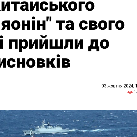
китайського
яонін" та свого
 і прийшли до
исновків
03 жовтня 2024, 
1