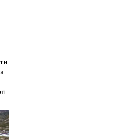
яти
на
ії