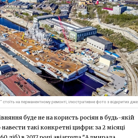
" стоїть на перманентному ремонті, ілюстративне фото з відкритих дж
івняння буде не на користь росіян в будь-якій
 навести такі конкретні цифри: за 2 місяці
60 діб) в 2017 році авіагрупа "Адмирала