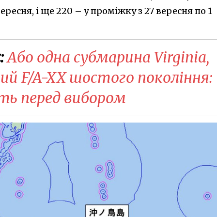
ресня, і ще 220 – у проміжку з 27 вересня по 1
:
Або одна субмарина Virginia,
ий F/A-XX шостого покоління:
ть перед вибором