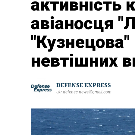
активність 
авіаносця "Л
"Кузнецова"
невтішних в
DEFENSE EXPRESS
ukr.defense.news@gmail.com