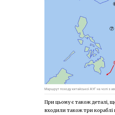
Маршрут походу китайської АУГ на чолі з ав
При цьому є також деталі, що
входили також три кораблі к