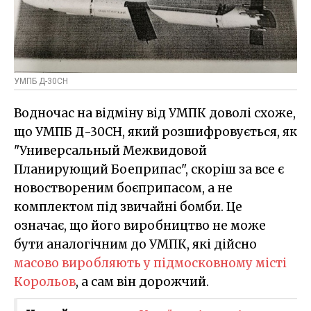
УМПБ Д-30СН
Водночас на відміну від УМПК доволі схоже,
що УМПБ Д-30СН, який розшифровується, як
"Универсальный Межвидовой
Планирующий Боеприпас", скоріш за все є
новоствореним боєприпасом, а не
комплектом під звичайні бомби. Це
означає, що його виробництво не може
бути аналогічним до УМПК, які дійсно
масово виробляють у підмосковному місті
Корольов
, а сам він дорожчий.