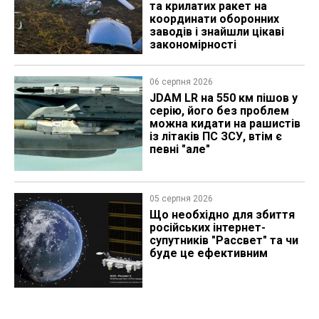
та крилатих ракет на
координати оборонних
заводів і знайшли цікаві
закономірності
06 серпня 2026
JDAM LR на 550 км пішов у
серію, його без проблем
можна кидати на рашистів
із літаків ПС ЗСУ, втім є
певні "але"
05 серпня 2026
Що необхідно для збиття
російських інтернет-
супутників "Рассвет" та чи
буде це ефективним