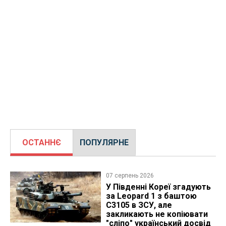
ОСТАННЄ
ПОПУЛЯРНЕ
07 серпень 2026
У Південні Кореї згадують
за Leopard 1 з баштою
C3105 в ЗСУ, але
закликають не копіювати
"сліпо" український досвід