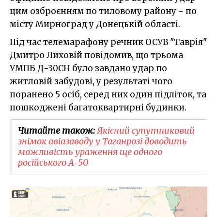
цим озброєнням по тиловому району - по
місту Мирноград у Донецькій області.
Під час телемарафону речник ОСУВ "Таврія"
Дмитро Лиховій повідомив, що трьома
УМПБ Д-30СН було завдано удар по
житловій забудові, у результаті чого
поранено 5 осіб, серед них один підліток, та
пошкоджені багатоквартирні будинки.
Читайте також:
Якісний супутниковий
знімок авіазаводу у Таганрозі доводить
можливість ураження ще одного
російського А-50