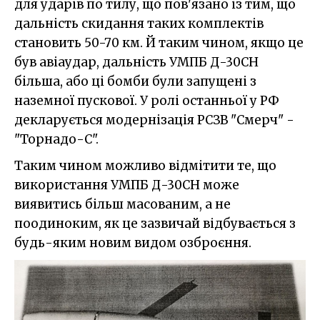
для ударів по тилу, що пов'язано із тим, що
дальність скидання таких комплектів
становить 50-70 км. Й таким чином, якщо це
був авіаудар, дальність УМПБ Д-30СН
більша, або ці бомби були запущені з
наземної пускової. У ролі останньої у РФ
декларується модернізація РСЗВ "Смерч" -
"Торнадо-С".
Таким чином можливо відмітити те, що
використання УМПБ Д-30СН може
виявитись більш масованим, а не
поодиноким, як це зазвичай відбувається з
будь-яким новим видом озброєння.