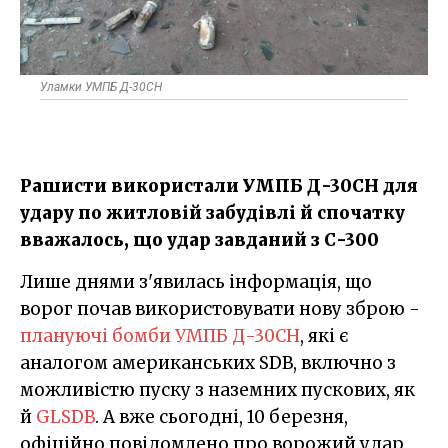
Уламки УМПБ Д-30СН
Рашисти використали УМПБ Д-30СН​ для
удару по житловій забудівлі й спочатку
вважалось, що удар завданий з С-300
Лише днями з'явилась інформація, що
ворог почав використовувати нову зброю -
плануючі бомби УМПБ Д-30СН
, які є
аналогом американських SDB, включно з
можливістю пуску з наземних пускових, як
й
GLSDB
. А вже сьогодні, 10 березня,
офіційно повідомлено про ворожий удар