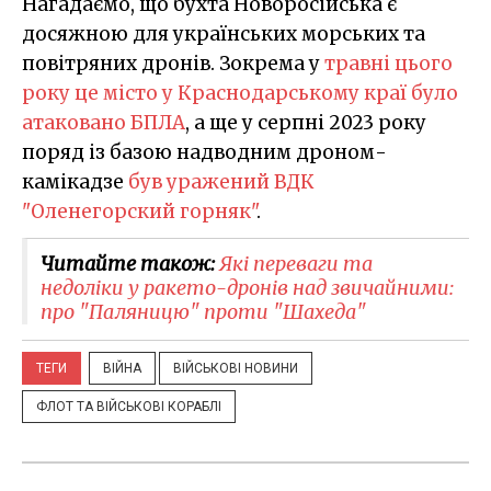
Нагадаємо, що бухта Новоросійська є
досяжною для українських морських та
повітряних дронів. Зокрема у
травні цього
року це місто у Краснодарському краї було
атаковано БПЛА
, а ще у серпні 2023 року
поряд із базою надводним дроном-
камікадзе
був уражений ВДК
"Оленегорский горняк"
.
Читайте також:
Які переваги та
недоліки у ракето-дронів над звичайними:
про "Паляницю" проти "Шахеда"
ТЕГИ
ВІЙНА
ВІЙСЬКОВІ НОВИНИ
ФЛОТ ТА ВІЙСЬКОВІ КОРАБЛІ