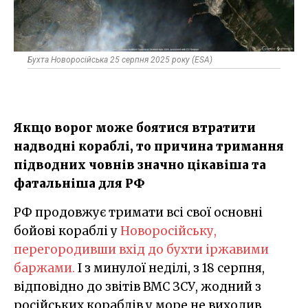
Бухта Новоросійська 25 серпня 2025 року (ESA)
Якщо ворог може боятися втратити
надводні кораблі, то причина тримання
підводних човнів значно цікавіша та
фатальніша для РФ
РФ продовжує тримати всі свої основні
бойові кораблі у
Новоросійську,
перегородивши вхід до бухти іржавими
баржами.
І з минулої неділі, з 18 серпня,
відповідно до звітів ВМС ЗСУ, жодний з
російських кораблів у море не виходив.