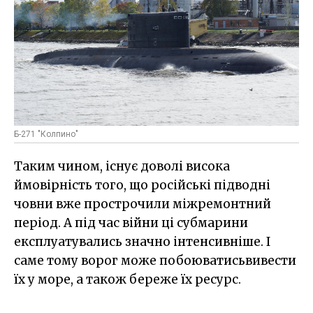
Б-271 "Колпино"
Таким чином, існує доволі висока
ймовірність того, що російські підводні
човни вже прострочили міжремонтний
період. А під час війни ці субмарини
експлуатувались значно інтенсивніше. І
саме тому ворог може побоюватисьвивести
їх у море, а також береже їх ресурс.