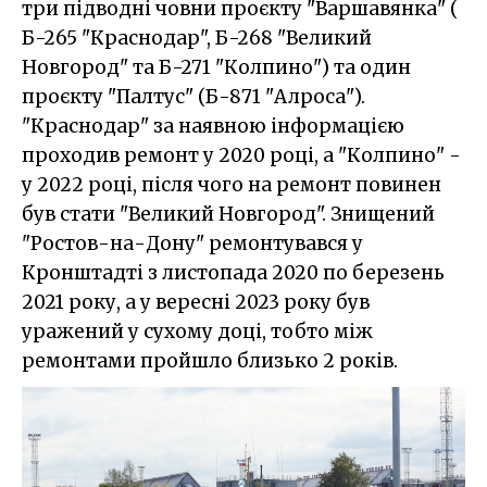
три підводні човни проєкту "Варшавянка" (
Б-265 "Краснодар", Б-268 "Великий
Новгород" та Б-271 "Колпино") та один
проєкту "Палтус" (Б-871 "Алроса").
"Краснодар" за наявною інформацією
проходив ремонт у 2020 році, а "Колпино" -
у 2022 році, після чого на ремонт повинен
був стати "Великий Новгород". Знищений
"Ростов-на-Дону" ремонтувався у
Кронштадті з листопада 2020 по березень
2021 року, а у вересні 2023 року був
уражений у сухому доці, тобто між
ремонтами пройшло близько 2 років.