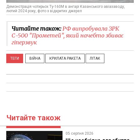
Демонстрація чотирьох Ту-160М в ангарі Казанського авіазаводу,
лютий 2024 року, фото з відкритих джерел
Читайте також:
РФ випробувала ЗРК
С-500 "Прометей", який начебто збиває
гіперзвук
ТЕГИ
ВІЙНА
КРИЛАТА РАКЕТА
ЛІТАК
Читайте також
05 серпня 2026