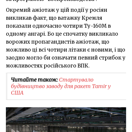
Окремий ажіотаж у цій події у росіян
викликав факт, що ватажку Кремля
показали одночасно чотири Ту-160М в
одному ангарі. Бо це спочатку викликало
ворожих пропагандистів ажіотаж, що
можливо ці всі чотири літаки є новими, і що
заодно могло би означати певний стрибок у
можливостях російського ВПК.
Читайте також:
Стартувало
будівництво заводу для ракет Tamir у
США