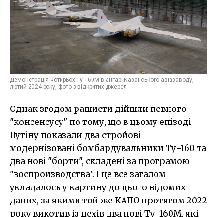
Демонстрація чотирьох Ту-160М в ангарі Казанського авіазаводу,
лютий 2024 року, фото з відкритих джерел
Однак згодом рашисти дійшли певного
"консенсусу" по тому, що в цьому епізоді
Путіну показали два стройові
модернізовані бомбардувальники Ту-160 та
два нові "борти", складені за програмою
"воспроизводства". І це все загалом
укладалось у картину до цього відомих
даних, за якими той же КАПО протягом 2022
року викотив із цехів два нові Ту-160М, які