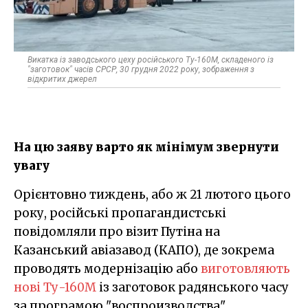
Викатка із заводського цеху російського Ту-160М, складеного із
"заготовок" часів СРСР, 30 грудня 2022 року, зображення з
відкритих джерел
На цю заяву варто як мінімум звернути
увагу
Орієнтовно тиждень, або ж 21 лютого цього
року, російські пропагандистські
повідомляли про візит Путіна на
Казанський авіазавод (КАПО), де зокрема
проводять модернізацію або
виготовляють
нові Ту-160М
із заготовок радянського часу
за програмою "воспроизводства".