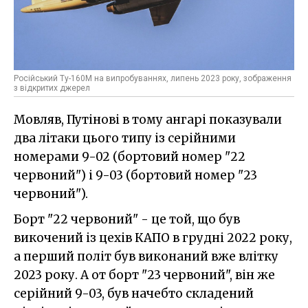
Російський Ту-160М на випробуваннях, липень 2023 року, зображення
з відкритих джерел
Мовляв, Путінові в тому ангарі показували
два літаки цього типу із серійними
номерами 9-02 (бортовий номер "22
червоний") і 9-03 (бортовий номер "23
червоний").
Борт "22 червоний" - це той, що був
викочений із цехів КАПО в грудні 2022 року,
а перший політ був виконаний вже влітку
2023 року. А от борт "23 червоний", він же
серійний 9-03, був начебто складений