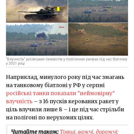
"Влучність" російських танківстів у полігонних умовах під час біатлону
у 2021 році
Наприклад, минулого року під час змагань
на танковому біатлоні у РФ у серпні
російські танки показали "неймовірну"
влучність
– з 16 пусків керованих ракет у
ціль влучили лише 8 – і це під час стрільби
на полігоні по нерухомих цілях.
Читайте також:
Товщі, важчі, дорожчі: