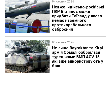
04 серпня 2026
Невже індійсько-російські
ПКР Brahmos може
придбати Таїланд у якого
немає наземного
протикорабельного
озброєння
03 серпня 2026
Не лише Bayraktar та Kirpi -
армія Сомалі озброїлася
турецькими БМП ACV-15,
які вже використовують у
бою