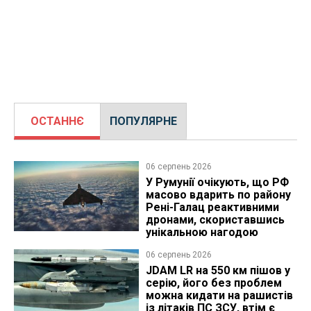
ОСТАННЄ
ПОПУЛЯРНЕ
06 серпень 2026
У Румунії очікують, що РФ
масово вдарить по району
Рені-Галац реактивними
дронами, скориставшись
унікальною нагодою
06 серпень 2026
JDAM LR на 550 км пішов у
серію, його без проблем
можна кидати на рашистів
із літаків ПС ЗСУ, втім є