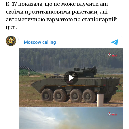
К-17 показала, що не може влучити ані
своїми протитанковими ракетами, ані
автоматичною гарматою по стаціонарній
цілі.