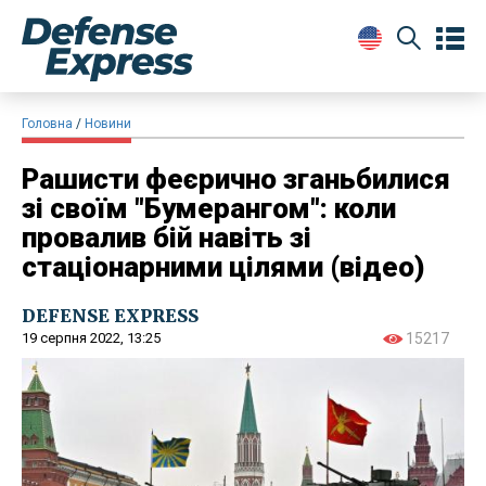
Головна
Новини
Рашисти феєрично зганьбилися
зі своїм "Бумерангом": коли
провалив бій навіть зі
стаціонарними цілями (відео)
DEFENSE EXPRESS
19 серпня 2022, 13:25
15217