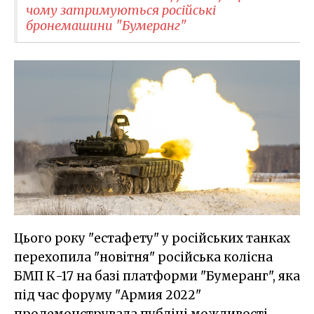
чому затримуються російські
бронемашини "Бумеранг"
Цього року "естафету" у російських танках
перехопила "новітня" російська колісна
БМП К-17 на базі платформи "Бумеранг", яка
під час форуму "Армия 2022"
продемонструвала публіці можливості