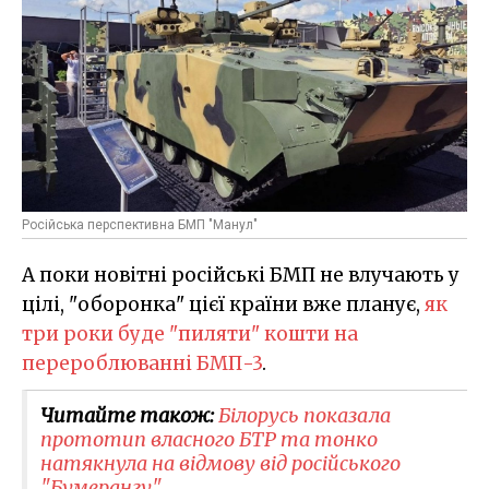
Російська перспективна БМП "Манул"
А поки новітні російські БМП не влучають у
цілі, "оборонка" цієї країни вже планує,
як
три роки буде "пиляти" кошти на
перероблюванні БМП-3
.
Читайте також:
Білорусь показала
прототип власного БТР та тонко
натякнула на відмову від російського
"Бумерангу"