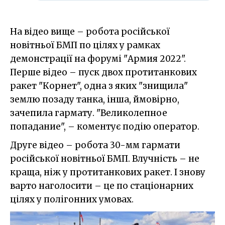
На відео вище – робота російської
новітньої БМП по цілях у рамках
демонстрації на форумі "Армия 2022".
Перше відео – пуск двох протитанкових
ракет "Корнет", одна з яких "знищила"
землю позаду танка, інша, ймовірно,
зачепила гармату. "Великолепное
попадание", – коментує подію оператор.
Друге відео – робота 30-мм гармати
російської новітньої БМП. Влучність – не
краща, ніж у протитанкових ракет. І знову
варто наголосити – це по стаціонарних
цілях у полігонних умовах.