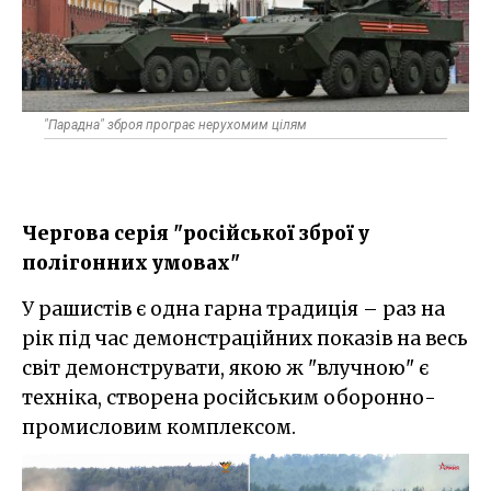
"Парадна" зброя програє нерухомим цілям
Чергова серія "російської зброї у
полігонних умовах"
У рашистів є одна гарна традиція – раз на
рік під час демонстраційних показів на весь
світ демонструвати, якою ж "влучною" є
техніка, створена російським оборонно-
промисловим комплексом.