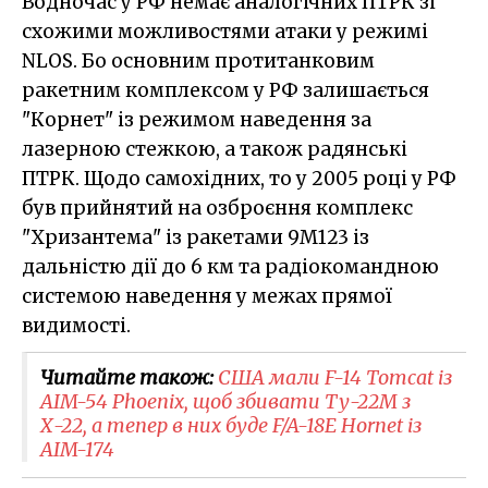
Водночас у РФ немає аналогічних ПТРК зі
схожими можливостями атаки у режимі
NLOS. Бо основним протитанковим
ракетним комплексом у РФ залишається
"Корнет" із режимом наведення за
лазерною стежкою, а також радянські
ПТРК. Щодо самохідних, то у 2005 році у РФ
був прийнятий на озброєння комплекс
"Хризантема" із ракетами 9М123 із
дальністю дії до 6 км та радіокомандною
системою наведення у межах прямої
видимості.
Читайте також:
США мали F-14 Tomcat із
AIM-54 Phoenix, щоб збивати Ту-22М з
Х-22, а тепер в них буде F/A-18E Hornet із
AIM-174