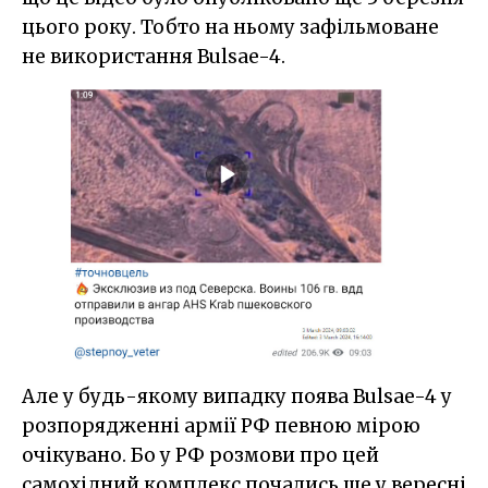
цього року. Тобто на ньому зафільмоване
не використання Bulsae-4.
Але у будь-якому випадку поява Bulsae-4 у
розпорядженні армії РФ певною мірою
очікувано. Бо у РФ розмови про цей
самохідний комплекс почались ще у вересні