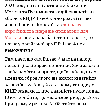
2023 року на фоні активно зближення
Москви та Пхеньяна та надій рашистів на
зброю з КНДР. І необхідно розуміти, що
якщо Північна Корея й так
збільшує
виробництва снарядів спеціально для
Москви
, постачала балістичні ракети, то
поява у російської армії Bulsae-4 не є
неможливим.
Тим паче, що сам Bulsae-4 має на папері
доволі цікаві характеристики. Хоча завжди
треба пам'ятати про те, що їх публікує сам
Пхеньян, зброя якого ще аналоговнєтніша
за російську. Але у будь-якому випадку у
КНДР заявляють про дальність пуску понад
10 км та нібито, що малоймовірно, до 25 км.
При цьому у режимі NLOS, тобто поза