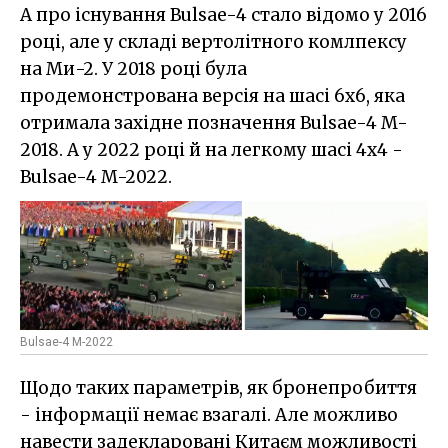
А про існування Bulsae-4 стало відомо у 2016
році, але у складі вертолітного комлпексу
на Ми-2. У 2018 році була
продемонстрована версія на шасі 6х6, яка
отримала західне позначення Bulsae-4 M-
2018. А у 2022 році й на легкому шасі 4х4 -
Bulsae-4 M-2022.
Bulsae-4 M-2022
Щодо таких параметрів, як бронепробиття
- інформації немає взагалі. Але можливо
навести задекларовані Китаєм можливості